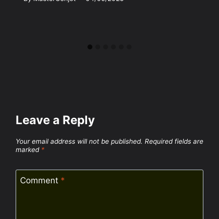
Leave a Reply
Your email address will not be published.
Required fields are
marked
*
Comment
*