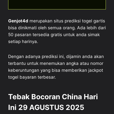
Genjot4d
merupakan situs prediksi togel gartis
bisa dinikmati oleh semua orang. Ada lebih dari
50 pasaran tersedia gratis untuk anda simak
setiap harinya.
Dengan adanya prediksi ini, dijamin anda akan
terbantu untuk menemukan angka atau nomor
keberuntungan yang bisa memberikan jackpot
togel bayaran terbesar.
Tebak Bocoran China Hari
Ini 29 AGUSTUS 2025