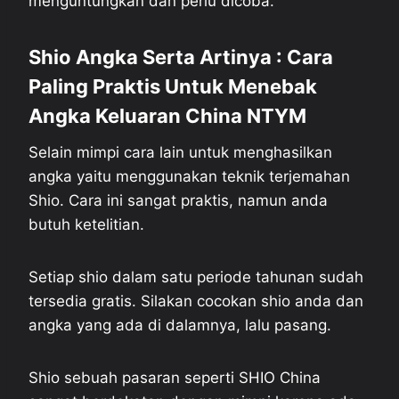
menguntungkan dan perlu dicoba.
Shio Angka Serta Artinya : Cara
Paling Praktis Untuk Menebak
Angka Keluaran China NTYM
Selain mimpi cara lain untuk menghasilkan
angka yaitu menggunakan teknik terjemahan
Shio. Cara ini sangat praktis, namun anda
butuh ketelitian.
Setiap shio dalam satu periode tahunan sudah
tersedia gratis. Silakan cocokan shio anda dan
angka yang ada di dalamnya, lalu pasang.
Shio sebuah pasaran seperti SHIO China