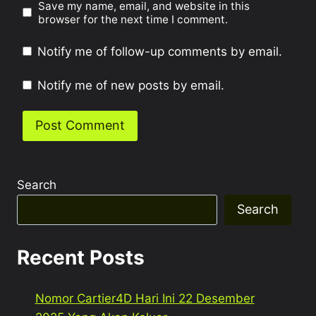
Save my name, email, and website in this
browser for the next time I comment.
Notify me of follow-up comments by email.
Notify me of new posts by email.
Search
Search
Recent Posts
Nomor Cartier4D Hari Ini 22 Desember