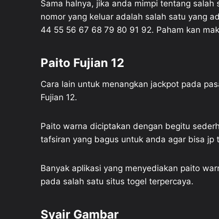
Sama halnya, jika anda mimpi tentang salah
nomor yang keluar adalah salah satu yang ada
44 55 56 67 68 79 80 91 92. Paham kan ma
Paito Fujian 12
Cara lain untuk menangkan jackpot pada pasar
Fujian 12.
Paito warna diciptakan dengan begitu sede
tafsiran yang bagus untuk anda agar bisa jp t
Banyak aplikasi yang menyediakan paito war
pada salah satu situs togel terpercaya.
Syair Gambar