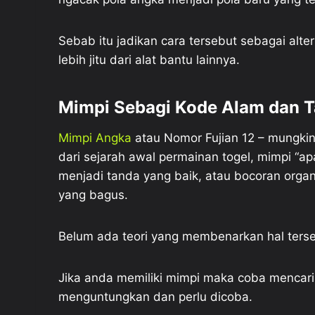
Sebab itu jadikan cara tersebut sebagai alte
lebih jitu dari alat bantu lainnya.
Mimpi Sebagi Kode Alam dan 
Mimpi Angka
atau Nomor Fujian 12 – mungkin
dari sejarah awal permainan togel, mimpi “ap
menjadi tanda yang baik, atau bocoran organ
yang bagus.
Belum ada teori yang membenarkan hal terseb
Jika anda memiliki mimpi maka coba mencar
menguntungkan dan perlu dicoba.