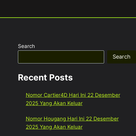
Search
Search
Recent Posts
Nomor Cartier4D Hari Ini 22 Desember
2025 Yang Akan Keluar
Nomor Hougang Hari Ini 22 Desember
2025 Yang Akan Keluar