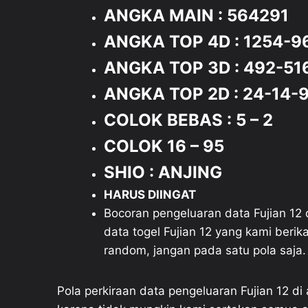
ANGKA MAIN :
56
4291
ANGKA TOP 4D :
1254-9
ANGKA TOP 3D :
492-51
ANGKA TOP 2D : 24-14-9
COLOK BEBAS : 5
– 2
COLOK 16 – 95
SHIO : ANJING
HARUS DIINGAT
Bocoran pengeluaran data Fujian 12 
data togel Fujian 12 yang kami beri
random, jangan pada satu pola saja.
Pola perkiraan data pengeluaran Fujian 12 d