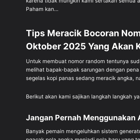
karena tidak mungkin kami sertakan semua a
Paham kan…
Tips Meracik Bocoran
Nomo
Oktober 2025 Yang Aka
Untuk membuat nomor random tentunya suda
melihat bapak-bapak sarungan dengan pena d
segelas kopi panas sedang meracik angka, nah 
Berikut akan kami sajikan langkah langkah ya
Jangan Pernah Menggunakan 
Banyak pemain mengeluhkan sistem generat
ngacak pola angka menjadi pola baru yang te