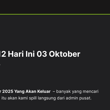
2 Hari Ini 03 Oktober
r
er 2025 Yang Akan Keluar
– banyak yang mencari
 itu akan kami spill langsung dari admin pusat.