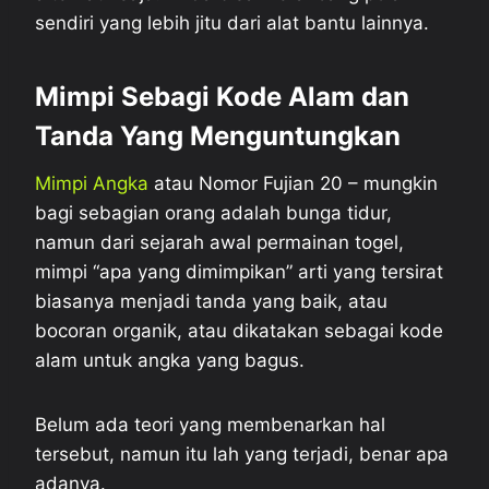
sendiri yang lebih jitu dari alat bantu lainnya.
Mimpi Sebagi Kode Alam dan
Tanda Yang Menguntungkan
Mimpi Angka
atau Nomor Fujian 20 – mungkin
bagi sebagian orang adalah bunga tidur,
namun dari sejarah awal permainan togel,
mimpi “apa yang dimimpikan” arti yang tersirat
biasanya menjadi tanda yang baik, atau
bocoran organik, atau dikatakan sebagai kode
alam untuk angka yang bagus.
Belum ada teori yang membenarkan hal
tersebut, namun itu lah yang terjadi, benar apa
adanya.