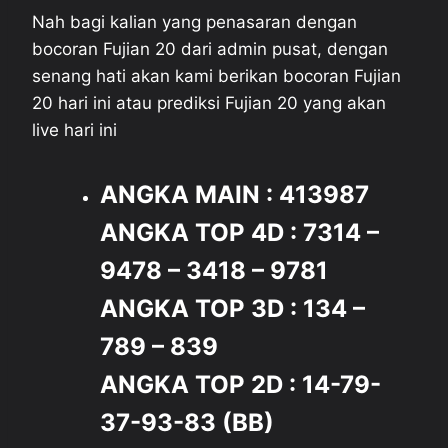
Nah bagi kalian yang penasaran dengan
bocoran Fujian 20 dari admin pusat, dengan
senang hati akan kami berikan bocoran Fujian
20 hari ini atau prediksi Fujian 20 yang akan
live hari ini
ANGKA MAIN : 413987
ANGKA TOP 4D : 7314 –
9478 – 3418 – 9781
ANGKA TOP 3D : 134 –
789 – 839
ANGKA TOP 2D : 14-79-
37-93-83 (BB)