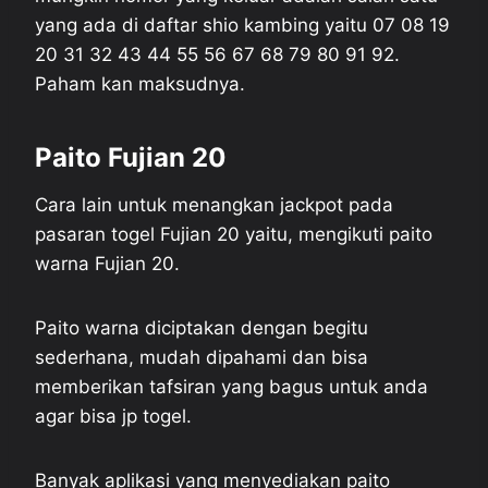
yang ada di daftar shio kambing yaitu 07 08 19
20 31 32 43 44 55 56 67 68 79 80 91 92.
Paham kan maksudnya.
Paito Fujian 20
Cara lain untuk menangkan jackpot pada
pasaran togel Fujian 20 yaitu, mengikuti paito
warna Fujian 20.
Paito warna diciptakan dengan begitu
sederhana, mudah dipahami dan bisa
memberikan tafsiran yang bagus untuk anda
agar bisa jp togel.
Banyak aplikasi yang menyediakan paito