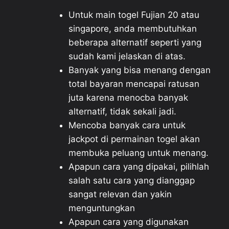
Untuk main togel Fujian 20 atau
singapore, anda membutuhkan
beberapa alternatif seperti yang
sudah kami jelaskan di atas.
Banyak yang bisa menang dengan
total bayaran mencapai ratusan
juta karena menocba banyak
alternatif, tidak sekali jadi.
Mencoba banyak cara untuk
jackpot di permainan togel akan
membuka peluang untuk menang.
Apapun cara yang dipakai, pilihlah
salah satu cara yang dianggap
sangat relevan dan yakin
menguntungkan
Apapun cara yang digunakan