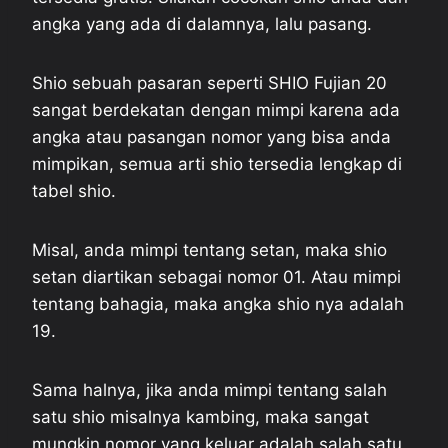
angka yang ada di dalamnya, lalu pasang.
Shio sebuah pasaran seperti SHIO Fujian 20
sangat berdekatan dengan mimpi karena ada
angka atau pasangan nomor yang bisa anda
mimpikan, semua arti shio tersedia lengkap di
tabel shio.
Misal, anda mimpi tentang setan, maka shio
setan diartikan sebagai nomor 01. Atau mimpi
tentang bahagia, maka angka shio nya adalah
19.
Sama halnya, jika anda mimpi tentang salah
satu shio misalnya kambing, maka sangat
mungkin nomor yang keluar adalah salah satu