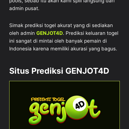
pools, sebab itu akan kami spill langsung dari
admin pusat.
Simak prediksi togel akurat yang di sediakan
oleh admin
GENJOT4D
. Prediksi keluaran togel
ini sangat di mintai oleh banyak pemain di
Indonesia karena memiliki akurasi yang bagus.
Situs Prediksi GENJOT4D