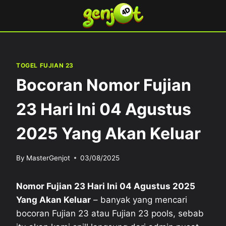
Skip
to
content
TOGEL FUJIAN 23
Bocoran Nomor Fujian
23 Hari Ini 04 Agustus
2025 Yang Akan Keluar
By
MasterGenjot
03/08/2025
Nomor Fujian 23 Hari Ini 04 Agustus 2025
Yang Akan Keluar
– banyak yang mencari
bocoran Fujian 23 atau Fujian 23 pools, sebab