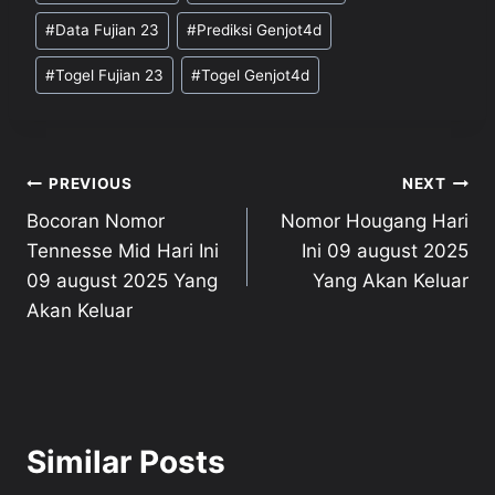
Tags:
#
Data Fujian 23
#
Prediksi Genjot4d
#
Togel Fujian 23
#
Togel Genjot4d
Post
PREVIOUS
NEXT
Bocoran Nomor
Nomor Hougang Hari
navigation
Tennesse Mid Hari Ini
Ini 09 august 2025
09 august 2025 Yang
Yang Akan Keluar
Akan Keluar
Similar Posts