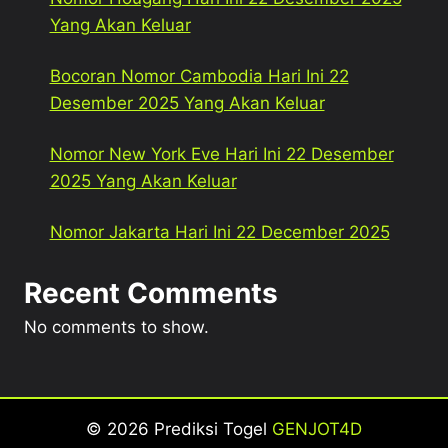
Yang Akan Keluar
Bocoran Nomor Cambodia Hari Ini 22
Desember 2025 Yang Akan Keluar
Nomor New York Eve Hari Ini 22 Desember
2025 Yang Akan Keluar
Nomor Jakarta Hari Ini 22 December 2025
Recent Comments
No comments to show.
© 2026 Prediksi Togel
GENJOT4D