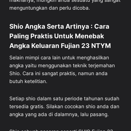
maknanya, mungkin anda sesuatu yang sangat
menguntungkan dan perlu dicoba.
Shio Angka Serta Artinya : Cara
Paling Praktis Untuk Menebak
Angka Keluaran Fujian 23 NTYM
Selain mimpi cara lain untuk menghasilkan
angka yaitu menggunakan teknik terjemahan
Shio. Cara ini sangat praktis, namun anda
butuh ketelitian.
Setiap shio dalam satu periode tahunan sudah
tersedia gratis. Silakan cocokan shio anda dan
angka yang ada di dalamnya, lalu pasang.