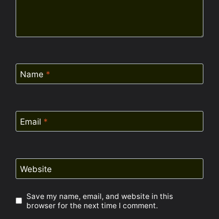
Name
*
Email
*
Website
Save my name, email, and website in this
browser for the next time I comment.