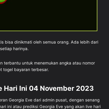
is bisa dinikmati oleh semua orang. Ada lebih dari
setiap harinya.
kan terbantu untuk menemukan angka atau nomor
 togel bayaran terbesar.
e Hari Ini 04 November 2023
oran Georgia Eve dari admin pusat, dengan senang
ri ini atau prediksi Georgia Eve yang akan live hari