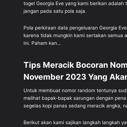
togel Georgia Eve yang kami berikan adalah
jangan pada satu pola saja.
Pola perkiraan data pengeluaran Georgia Ev
karena tidak mungkin kami sertakan semua a
ini. Paham kan…
Tips Meracik Bocoran
Nomo
November 2023 Yang Akan
Untuk membuat nomor random tentunya suda
melihat bapak-bapak sarungan dengan pena d
segelas kopi panas sedang meracik angka, nah 
Berikut akan kami sajikan langkah langkah ya