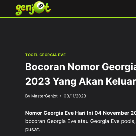
Skip
to
content
TOGEL GEORGIA EVE
Bocoran Nomor Georgia
2023 Yang Akan Kelua
By
MasterGenjot
03/11/2023
Nomor Georgia Eve Hari Ini 04 November 2
bocoran Georgia Eve atau Georgia Eve pools, 
pusat.