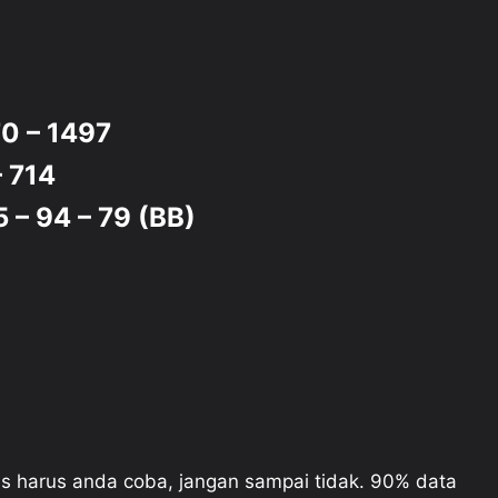
0 – 1497
– 714
5 – 94 – 79
(BB)
as harus anda coba, jangan sampai tidak. 90% data