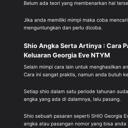
Belum ada teori yang membenarkan hal terseb
Jika anda memiliki mimpi maka coba mencar
menguntungkan dan perlu dicoba.
Shio Angka Serta Artinya : Cara 
Keluaran Georgia Eve NTYM
Selain mimpi cara lain untuk menghasilkan a
Cara ini sangat praktis, namun anda butuh ket
Setiap shio dalam satu periode tahunan suda
angka yang ada di dalamnya, lalu pasang.
Shio sebuah pasaran seperti SHIO Georgia 
angka atau pasangan nomor yang bisa anda mi