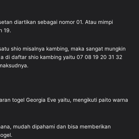
setan diartikan sebagai nomor 01. Atau mimpi
h 19.
 satu shio misalnya kambing, maka sangat mungkin
a di daftar shio kambing yaitu 07 08 19 20 31 32
 maksudnya.
ran togel Georgia Eve yaitu, mengikuti paito warna
rhana, mudah dipahami dan bisa memberikan
ogel.