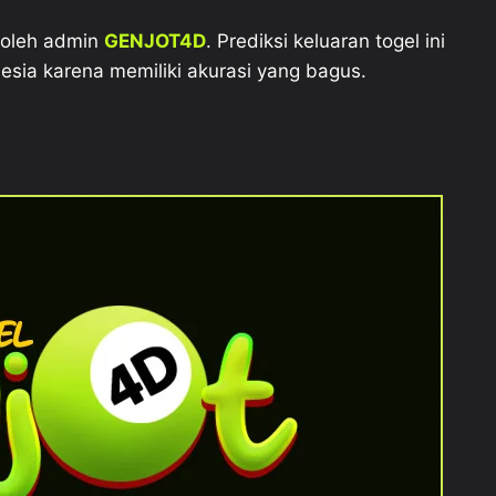
n oleh admin
GENJOT4D
. Prediksi keluaran togel ini
esia karena memiliki akurasi yang bagus.