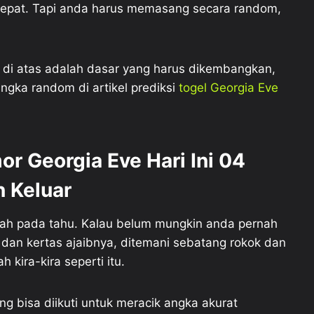
 tepat. Tapi anda harus memasang secara random,
e di atas adalah dasar yang harus dikembangkan,
ngka random di artikel prediksi
togel Georgia Eve
r Georgia Eve Hari Ini 04
 Keluar
h pada tahu. Kalau belum mungkin anda pernah
an kertas ajaibnya, ditemani sebatang rokok dan
kira-kira seperti itu.
ng bisa diikuti untuk meracik angka akurat