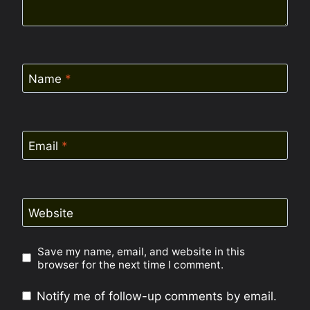
Name
*
Email
*
Website
Save my name, email, and website in this
browser for the next time I comment.
Notify me of follow-up comments by email.