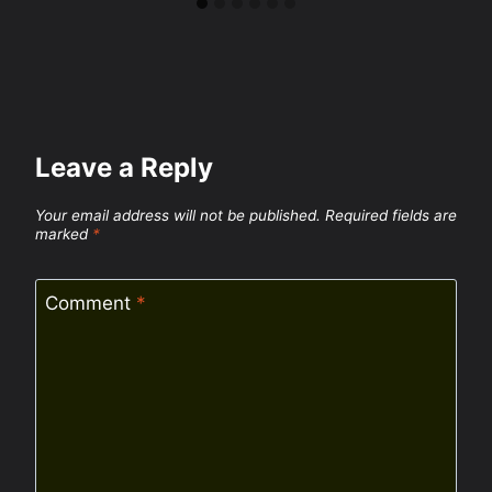
Leave a Reply
Your email address will not be published.
Required fields are
marked
*
Comment
*