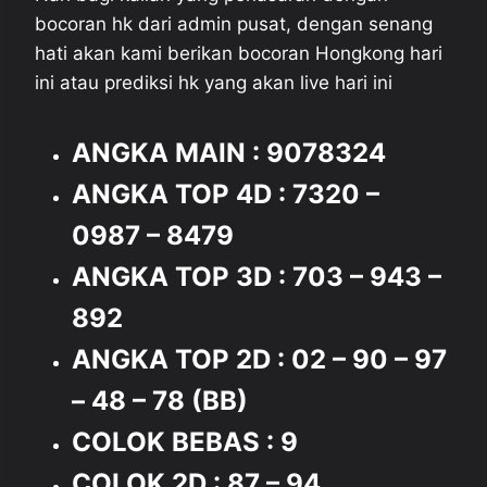
bocoran hk dari admin pusat, dengan senang
hati akan kami berikan bocoran Hongkong hari
ini atau prediksi hk yang akan live hari ini
ANGKA MAIN :
9078324
ANGKA TOP 4D : 7320 –
0987 – 8479
ANGKA TOP 3D : 703 – 943 –
892
ANGKA TOP 2D : 02 – 90 – 97
– 48 – 78 (BB)
COLOK BEBAS : 9
COLOK 2D :
87 – 94