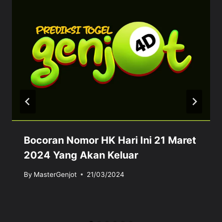
Bocoran Nomor HK Hari Ini 21 Maret
2024 Yang Akan Keluar
By
MasterGenjot
21/03/2024