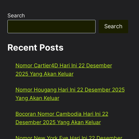
Search
Search
Recent Posts
Nomor Cartier4D Hari Ini 22 Desember
2025 Yang Akan Keluar
Nomor Hougang Hari Ini 22 Desember 2025
Yang Akan Keluar
Bocoran Nomor Cambodia Hari Ini 22
Desember 2025 Yang Akan Keluar
Nomor New York Eve Hari Ini 22 Desember