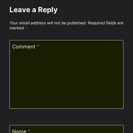
Leave a Reply
Your email address will not be published.
Required fields are
marked
*
Comment
*
Name
*