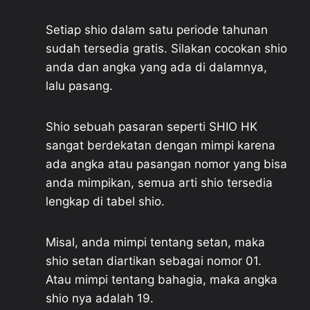
Setiap shio dalam satu periode tahunan
sudah tersedia gratis. Silakan cocokan shio
anda dan angka yang ada di dalamnya,
lalu pasang.
Shio sebuah pasaran seperti SHIO HK
sangat berdekatan dengan mimpi karena
ada angka atau pasangan nomor yang bisa
anda mimpikan, semua arti shio tersedia
lengkap di tabel shio.
Misal, anda mimpi tentang setan, maka
shio setan diartikan sebagai nomor 01.
Atau mimpi tentang bahagia, maka angka
shio nya adalah 19.