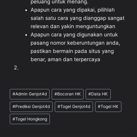
peluang untuk menang.
Apapun cara yang dipakai, pilihlah
salah satu cara yang dianggap sangat
relevan dan yakin menguntungkan
Apapun cara yang digunakan untuk
pasang nomor keberuntungan anda,
pastikan bermain pada situs yang
benar, aman dan terpercaya
Post
#
Admin Genjot4d
#
Bocoran HK
#
Data HK
Tags:
#
Prediksi Genjot4d
#
Togel Genjot4d
#
Togel HK
#
Togel Hongkong