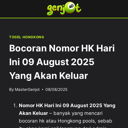
Skip
to
content
TOGEL HONGKONG
Bocoran Nomor HK Hari
Ini 09 August 2025
Yang Akan Keluar
By
MasterGenjot
08/08/2025
Nomor HK Hari Ini 09 August 2025 Yang
Akan Keluar
– banyak yang mencari
bocoran hk atau Hongkong pools, sebab