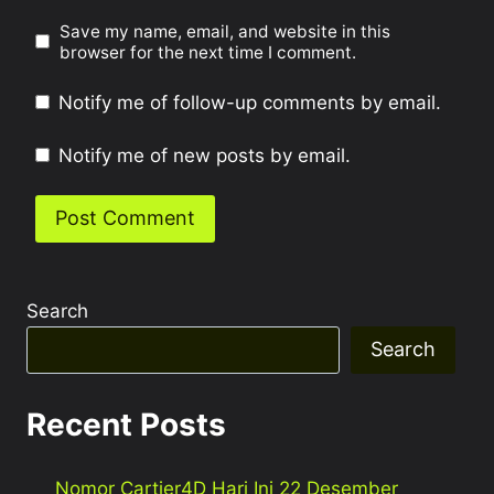
Save my name, email, and website in this
browser for the next time I comment.
Notify me of follow-up comments by email.
Notify me of new posts by email.
Search
Search
Recent Posts
Nomor Cartier4D Hari Ini 22 Desember