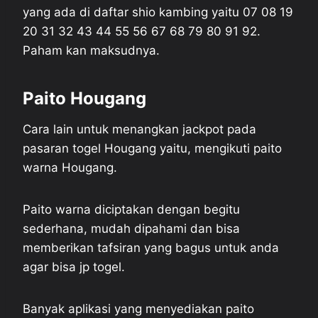
yang ada di daftar shio kambing yaitu 07 08 19
20 31 32 43 44 55 56 67 68 79 80 91 92.
Paham kan maksudnya.
Paito Hougang
Cara lain untuk menangkan jackpot pada
pasaran togel Hougang yaitu, mengikuti paito
warna Hougang.
Paito warna diciptakan dengan begitu
sederhana, mudah dipahami dan bisa
memberikan tafsiran yang bagus untuk anda
agar bisa jp togel.
Banyak aplikasi yang menyediakan paito