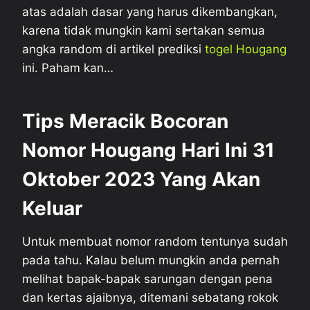
atas adalah dasar yang harus dikembangkan,
karena tidak mungkin kami sertakan semua
angka random di artikel prediksi
togel Hougang
ini. Paham kan…
Tips Meracik Bocoran
Nomor Hougang Hari Ini 31
Oktober 2023 Yang Akan
Keluar
Untuk membuat nomor random tentunya sudah
pada tahu. Kalau belum mungkin anda pernah
melihat bapak-bapak sarungan dengan pena
dan kertas ajaibnya, ditemani sebatang rokok