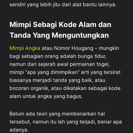
sendiri yang lebih jitu dari alat bantu lainnya.
Mimpi Sebagi Kode Alam dan
Tanda Yang Menguntungkan
Mimpi Angka
atau Nomor Hougang – mungkin
bagi sebagian orang adalah bunga tidur,
namun dari sejarah awal permainan togel,
mimpi “apa yang dimimpikan” arti yang tersirat
biasanya menjadi tanda yang baik, atau
bocoran organik, atau dikatakan sebagai kode
alam untuk angka yang bagus.
Belum ada teori yang membenarkan hal
tersebut, namun itu lah yang terjadi, benar apa
adanya.