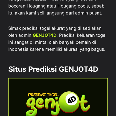
bocoran Hougang atau Hougang pools, sebab
itu akan kami spil langsung dari admin pusat.
Simak prediksi togel akurat yang di sediakan
oleh admin
GENJOT4D
. Prediksi keluaran togel
ini sangat di mintai oleh banyak pemain di
Indonesia karena memiliki akurasi yang bagus.
Situs Prediksi GENJOT4D