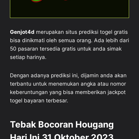
Genjot4d
merupakan situs prediksi togel gratis
bisa dinikmati oleh semua orang. Ada lebih dari
50 pasaran tersedia gratis untuk anda simak
setiap harinya.
Dengan adanya prediksi ini, dijamin anda akan
terbantu untuk menemukan angka atau nomor
keberuntungan yang bisa memberikan jackpot
togel bayaran terbesar.
Tebak Bocoran Hougang
Hari Ini 31 Oktober 2023