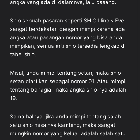
angka yang ada di dalamnya, lalu pasang.
Shio sebuah pasaran seperti SHIO Illinois Eve
sangat berdekatan dengan mimpi karena ada
angka atau pasangan nomor yang bisa anda
mimpikan, semua arti shio tersedia lengkap di
tabel shio.
Misal, anda mimpi tentang setan, maka shio
setan diartikan sebagai nomor 01. Atau mimpi
tentang bahagia, maka angka shio nya adalah
19.
Sama halnya, jika anda mimpi tentang salah
satu shio misalnya kambing, maka sangat
mungkin nomor yang keluar adalah salah satu