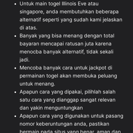
Untuk main togel Illinois Eve atau
singapore, anda membutuhkan beberapa
alternatif seperti yang sudah kami jelaskan
di atas.
Banyak yang bisa menang dengan total
bayaran mencapai ratusan juta karena
menocba banyak alternatif, tidak sekali
jadi.
Mencoba banyak cara untuk jackpot di
permainan togel akan membuka peluang
untuk menang.
Apapun cara yang dipakai, pilihlah salah
satu cara yang dianggap sangat relevan
dan yakin menguntungkan
Apapun cara yang digunakan untuk pasang
nomor keberuntungan anda, pastikan
bermain pada situs yang benar, aman dan