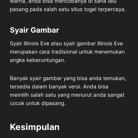
warna, anda bisa mencobanya di sana lalu
pasang pada salah satu situs togel terpercaya.
Syair Gambar
Syair Illinois Eve atau syair gambar Illinois Eve
merupakan cara tradisional untuk menemukan
angka keberuntungan.
Banyak syair gambar yang bisa anda temukan,
tersedia dalam banyak versi. Anda bisa
memilih salah satu yang menurut anda sangat
cocok untuk dipasang.
Kesimpulan