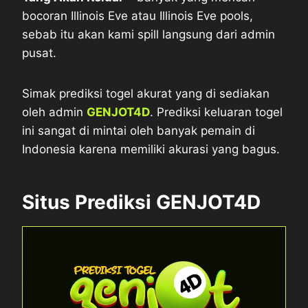
bocoran Illinois Eve atau Illinois Eve pools,
sebab itu akan kami spill langsung dari admin
pusat.
Simak prediksi togel akurat yang di sediakan
oleh admin
GENJOT4D
. Prediksi keluaran togel
ini sangat di mintai oleh banyak pemain di
Indonesia karena memiliki akurasi yang bagus.
Situs Prediksi GENJOT4D