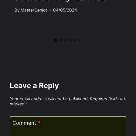
By
MasterGenjot
04/05/2024
Leave a Reply
Your email address will not be published.
Required fields are
marked
*
Comment
*