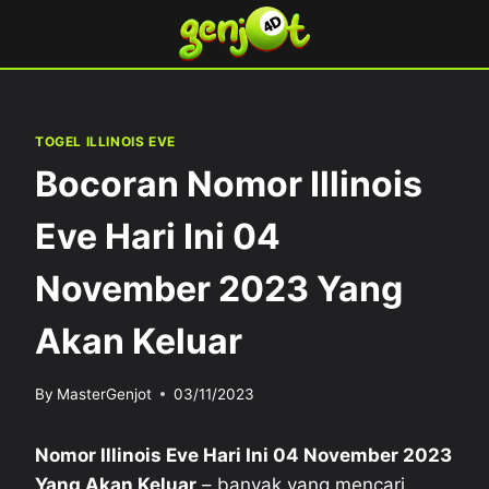
Skip
to
content
TOGEL ILLINOIS EVE
Bocoran Nomor Illinois
Eve Hari Ini 04
November 2023 Yang
Akan Keluar
By
MasterGenjot
03/11/2023
Nomor Illinois Eve Hari Ini 04 November 2023
Yang Akan Keluar
– banyak yang mencari