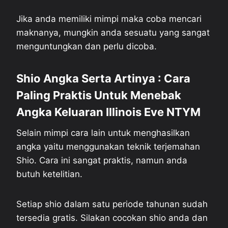
Jika anda memiliki mimpi maka coba mencari
maknanya, mungkin anda sesuatu yang sangat
menguntungkan dan perlu dicoba.
Shio Angka Serta Artinya : Cara
Paling Praktis Untuk Menebak
Angka Keluaran Illinois Eve NTYM
Selain mimpi cara lain untuk menghasilkan
angka yaitu menggunakan teknik terjemahan
Shio. Cara ini sangat praktis, namun anda
butuh ketelitian.
Setiap shio dalam satu periode tahunan sudah
tersedia gratis. Silakan cocokan shio anda dan