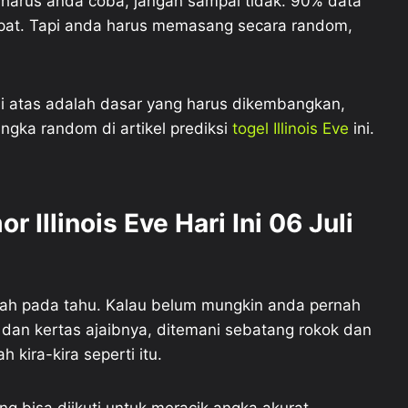
s harus anda coba, jangan sampai tidak. 90% data
 tepat. Tapi anda harus memasang secara random,
 di atas adalah dasar yang harus dikembangkan,
ngka random di artikel prediksi
togel Illinois Eve
ini.
r Illinois Eve Hari Ini 06 Juli
h pada tahu. Kalau belum mungkin anda pernah
an kertas ajaibnya, ditemani sebatang rokok dan
kira-kira seperti itu.
ng bisa diikuti untuk meracik angka akurat