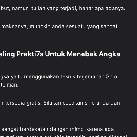
ut, namun itu lah yang terjadi, benar apa adanya.
i maknanya, mungkin anda sesuatu yang sangat
Paling Prakti7s Untuk Menebak Angka
ngka yaitu menggunakan teknik terjemahan Shio.
elitian.
h tersedia gratis. Silakan cocokan shio anda dan
ve sangat berdekatan dengan mimpi karena ada