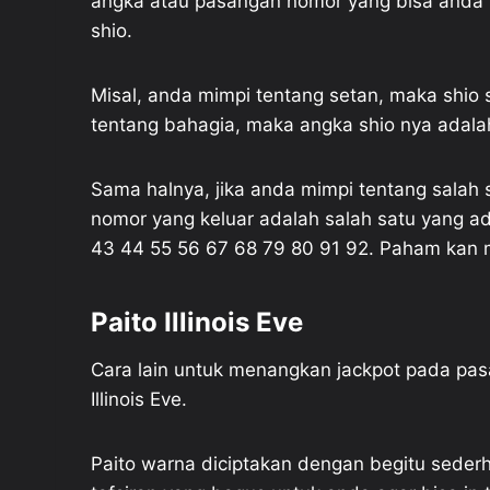
angka atau pasangan nomor yang bisa anda mi
shio.
Misal, anda mimpi tentang setan, maka shio 
tentang bahagia, maka angka shio nya adala
Sama halnya, jika anda mimpi tentang salah
nomor yang keluar adalah salah satu yang ad
43 44 55 56 67 68 79 80 91 92. Paham kan
Paito Illinois Eve
Cara lain untuk menangkan jackpot pada pasar
Illinois Eve.
Paito warna diciptakan dengan begitu sede