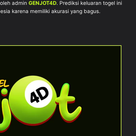
n oleh admin
GENJOT4D
. Prediksi keluaran togel ini
esia karena memiliki akurasi yang bagus.