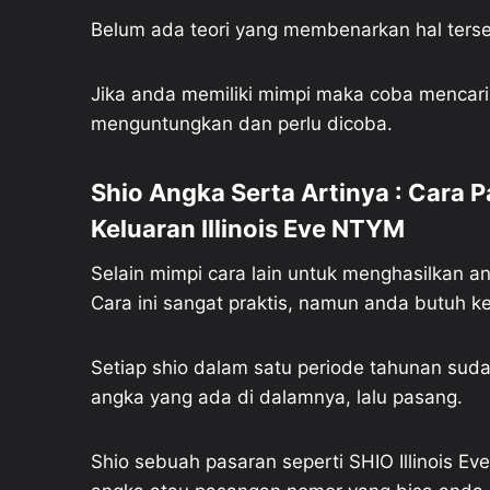
Belum ada teori yang membenarkan hal terseb
Jika anda memiliki mimpi maka coba mencar
menguntungkan dan perlu dicoba.
Shio Angka Serta Artinya : Cara 
Keluaran Illinois Eve NTYM
Selain mimpi cara lain untuk menghasilkan a
Cara ini sangat praktis, namun anda butuh ket
Setiap shio dalam satu periode tahunan suda
angka yang ada di dalamnya, lalu pasang.
Shio sebuah pasaran seperti SHIO Illinois E