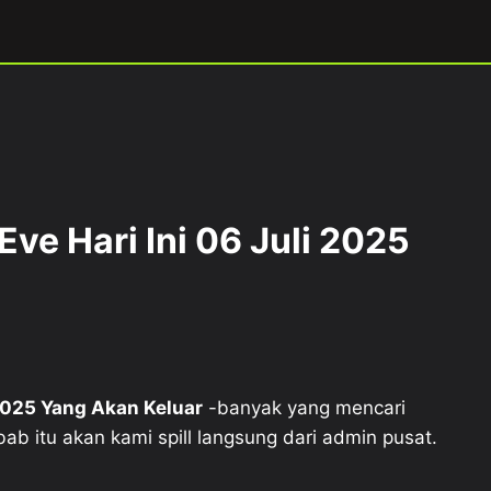
Eve Hari Ini 06 Juli 2025
 2025 Yang Akan Keluar
-banyak yang mencari
sebab itu akan kami spill langsung dari admin pusat.