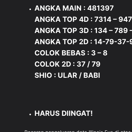
ANGKA MAIN : 481397
ANGKA TOP 4D : 7314 – 947
ANGKA TOP 3D : 134 – 789 
ANGKA TOP 2D : 14-79-37-
COLOK BEBAS : 3 – 8
COLOK 2D : 37 / 79
SHIO : ULAR / BABI
HARUS DIINGAT!