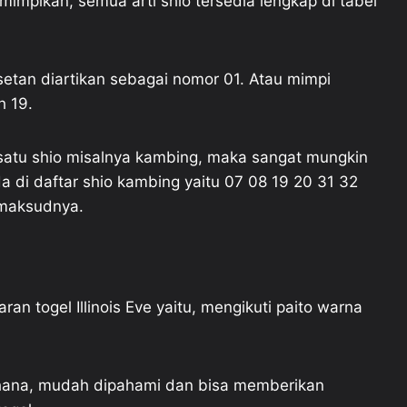
mpikan, semua arti shio tersedia lengkap di tabel
setan diartikan sebagai nomor 01. Atau mimpi
h 19.
 satu shio misalnya kambing, maka sangat mungkin
a di daftar shio kambing yaitu 07 08 19 20 31 32
 maksudnya.
an togel Illinois Eve yaitu, mengikuti paito warna
rhana, mudah dipahami dan bisa memberikan