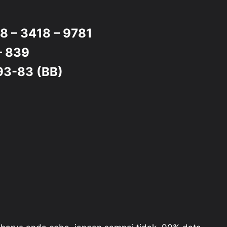
8 – 3418 – 9781
– 839
93-83 (BB)