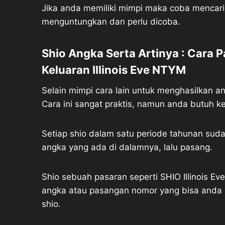
Jika anda memiliki mimpi maka coba mencar
menguntungkan dan perlu dicoba.
Shio Angka Serta Artinya : Cara 
Keluaran Illinois Eve NTYM
Selain mimpi cara lain untuk menghasilkan a
Cara ini sangat praktis, namun anda butuh ket
Setiap shio dalam satu periode tahunan suda
angka yang ada di dalamnya, lalu pasang.
Shio sebuah pasaran seperti SHIO Illinois E
angka atau pasangan nomor yang bisa anda mi
shio.