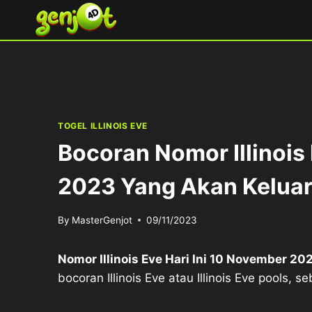
Skip
to
content
TOGEL ILLINOIS EVE
Bocoran Nomor Illinois
2023 Yang Akan Kelua
By
MasterGenjot
09/11/2023
Nomor Illinois Eve Hari Ini 10 November 20
bocoran Illinois Eve atau Illinois Eve pools, 