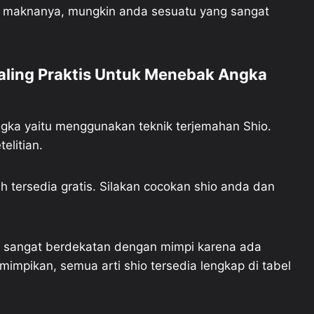
i maknanya, mungkin anda sesuatu yang sangat
Paling Praktis Untuk Menebak Angka
ngka yaitu menggunakan teknik terjemahan Shio.
elitian.
h tersedia gratis. Silakan cocokan shio anda dan
ve sangat berdekatan dengan mimpi karena ada
mpikan, semua arti shio tersedia lengkap di tabel