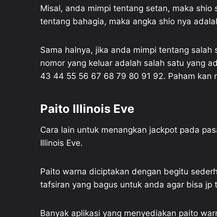
Misal, anda mimpi tentang setan, maka shio 
tentang bahagia, maka angka shio nya adala
Sama halnya, jika anda mimpi tentang salah
nomor yang keluar adalah salah satu yang ad
43 44 55 56 67 68 79 80 91 92. Paham kan
Paito Illinois Eve
Cara lain untuk menangkan jackpot pada pasar
Illinois Eve.
Paito warna diciptakan dengan begitu sede
tafsiran yang bagus untuk anda agar bisa jp t
Banyak aplikasi yang menyediakan paito war