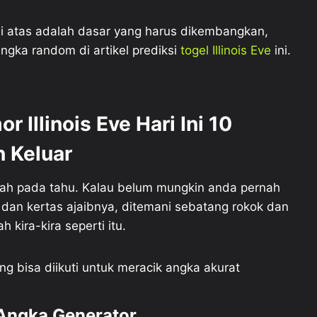
 di atas adalah dasar yang harus dikembangkan,
ngka random di artikel prediksi
togel Illinois Eve
ini.
r Illinois Eve Hari Ini 10
 Keluar
h pada tahu. Kalau belum mungkin anda pernah
an kertas ajaibnya, ditemani sebatang rokok dan
kira-kira seperti itu.
ng bisa diikuti untuk meracik angka akurat
Angka Generator