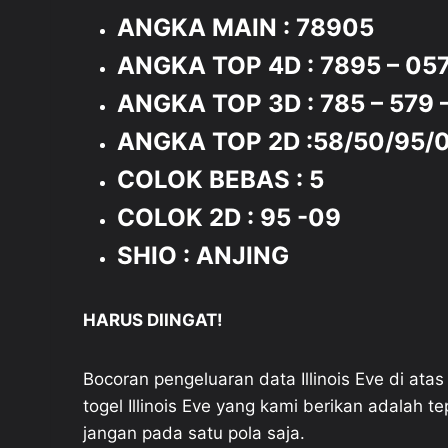
ANGKA MAIN : 78905
ANGKA TOP 4D : 7895 – 057
ANGKA TOP 3D : 785 – 579 
ANGKA TOP 2D :58/50/95/0
COLOK BEBAS : 5
COLOK 2D : 95 -09
SHIO : ANJING
HARUS DIINGAT!
Bocoran pengeluaran data Illinois Eve di ata
togel Illinois Eve yang kami berikan adalah
jangan pada satu pola saja.