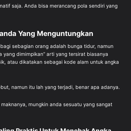
rnatif saja. Anda bisa merancang pola sendiri yang
Tanda Yang Menguntungkan
bagi sebagian orang adalah bunga tidur, namun
a yang dimimpikan” arti yang tersirat biasanya
ik, atau dikatakan sebagai kode alam untuk angka
ut, namun itu lah yang terjadi, benar apa adanya.
i maknanya, mungkin anda sesuatu yang sangat
Paling Praktis Untuk Menebak Angka