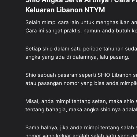
Keluaran Libanon NTYM
Selain mimpi cara lain untuk menghasilkan a
Cara ini sangat praktis, namun anda butuh ket
Setiap shio dalam satu periode tahunan suda
angka yang ada di dalamnya, lalu pasang.
Shio sebuah pasaran seperti SHIO Libanon 
atau pasangan nomor yang bisa anda mimpikan
Misal, anda mimpi tentang setan, maka shio 
tentang bahagia, maka angka shio nya adala
Sama halnya, jika anda mimpi tentang salah
nomor yang keluar adalah salah satu yang ad