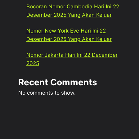
Bocoran Nomor Cambodia Hari Ini 22
Desember 2025 Yang Akan Keluar
Nomor New York Eve Hari Ini 22
Desember 2025 Yang Akan Keluar
Nomor Jakarta Hari Ini 22 December
2025
Recent Comments
No comments to show.