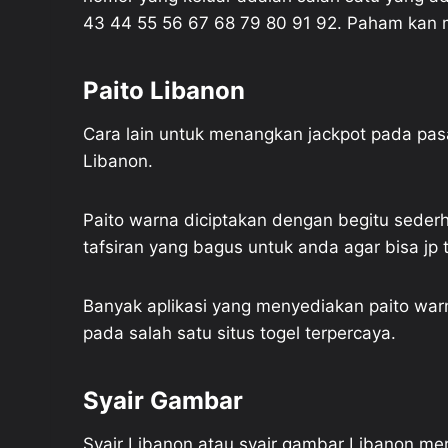
43 44 55 56 67 68 79 80 91 92. Paham kan
Paito Libanon
Cara lain untuk menangkan jackpot pada pasa
Libanon.
Paito warna diciptakan dengan begitu sede
tafsiran yang bagus untuk anda agar bisa jp t
Banyak aplikasi yang menyediakan paito war
pada salah satu situs togel terpercaya.
Syair Gambar
Syair Libanon atau syair gambar Libanon me