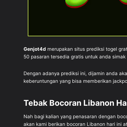
Genjot4d
merupakan situs prediksi togel grat
50 pasaran tersedia gratis untuk anda simak 
Dengan adanya prediksi ini, dijamin anda a
keberuntungan yang bisa memberikan jackpot
Tebak Bocoran Libanon Ha
Nah bagi kalian yang penasaran dengan boco
akan kami berikan bocoran Libanon hari ini at