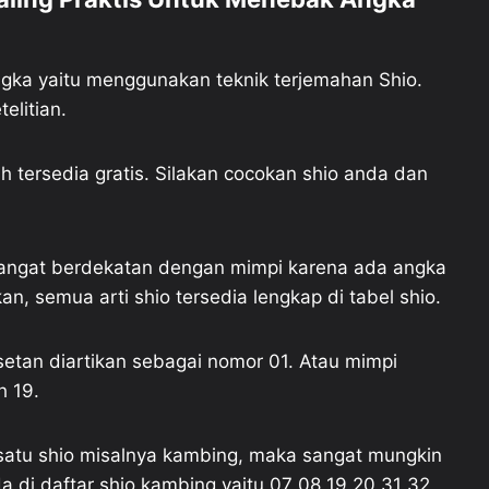
ngka yaitu menggunakan teknik terjemahan Shio.
elitian.
h tersedia gratis. Silakan cocokan shio anda dan
sangat berdekatan dengan mimpi karena ada angka
, semua arti shio tersedia lengkap di tabel shio.
setan diartikan sebagai nomor 01. Atau mimpi
h 19.
 satu shio misalnya kambing, maka sangat mungkin
a di daftar shio kambing yaitu 07 08 19 20 31 32