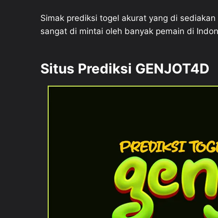
Simak prediksi togel akurat yang di sediaka
sangat di mintai oleh banyak pemain di Indon
Situs Prediksi GENJOT4D