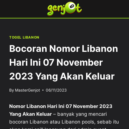
Skip
to
content
TOGEL LIBANON
Bocoran Nomor Libanon
Hari Ini 07 November
2023 Yang Akan Keluar
By
MasterGenjot
06/11/2023
Nomor Libanon Hari Ini 07 November 2023
Yang Akan Keluar
– banyak yang mencari
bocoran Libanon atau Libanon pools, sebab itu