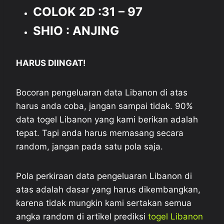
COLOK 2D :31 – 97
SHIO : ANJING
HARUS DIINGAT!
Bocoran pengeluaran data Libanon di atas
harus anda coba, jangan sampai tidak. 90%
data togel Libanon yang kami berikan adalah
tepat. Tapi anda harus memasang secara
random, jangan pada satu pola saja.
Pola perkiraan data pengeluaran Libanon di
atas adalah dasar yang harus dikembangkan,
karena tidak mungkin kami sertakan semua
angka random di artikel prediksi
togel Libanon