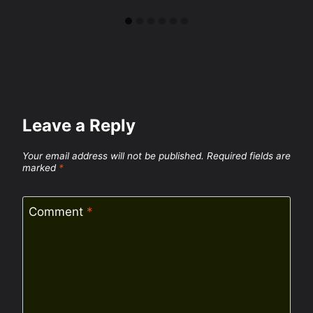
Leave a Reply
Your email address will not be published.
Required fields are
marked
*
Comment
*