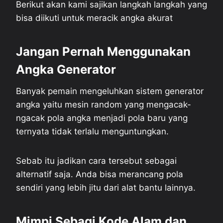
Berikut akan kami sajikan langkah langkah yang
bisa diikuti untuk meracik angka akurat
Jangan Pernah Menggunakan
Angka Generator
Banyak pemain mengeluhkan sistem generator
angka yaitu mesin random yang mengacak-
ngacak pola angka menjadi pola baru yang
ternyata tidak terlalu menguntungkan.
Sebab itu jadikan cara tersebut sebagai
alternatif saja. Anda bisa merancang pola
sendiri yang lebih jitu dari alat bantu lainnya.
Mimpi Sebagi Kode Alam dan