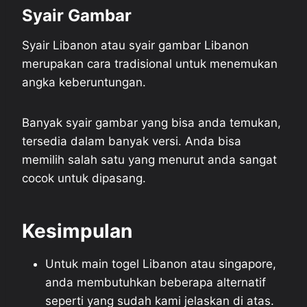
Syair Gambar
Syair Libanon atau syair gambar Libanon
merupakan cara tradisional untuk menemukan
angka keberuntungan.
Banyak syair gambar yang bisa anda temukan,
tersedia dalam banyak versi. Anda bisa
memilih salah satu yang menurut anda sangat
cocok untuk dipasang.
Kesimpulan
Untuk main togel Libanon atau singapore,
anda membutuhkan beberapa alternatif
seperti yang sudah kami jelaskan di atas.