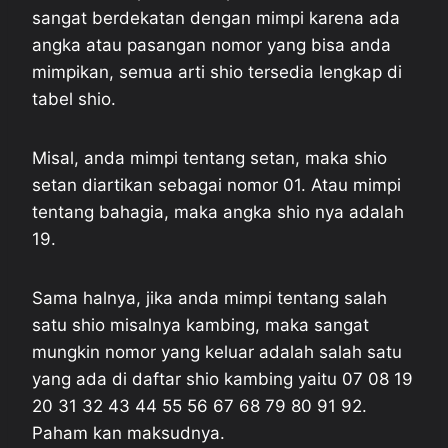
sangat berdekatan dengan mimpi karena ada
angka atau pasangan nomor yang bisa anda
mimpikan, semua arti shio tersedia lengkap di
tabel shio.
Misal, anda mimpi tentang setan, maka shio
setan diartikan sebagai nomor 01. Atau mimpi
tentang bahagia, maka angka shio nya adalah
19.
Sama halnya, jika anda mimpi tentang salah
satu shio misalnya kambing, maka sangat
mungkin nomor yang keluar adalah salah satu
yang ada di daftar shio kambing yaitu 07 08 19
20 31 32 43 44 55 56 67 68 79 80 91 92.
Paham kan maksudnya.