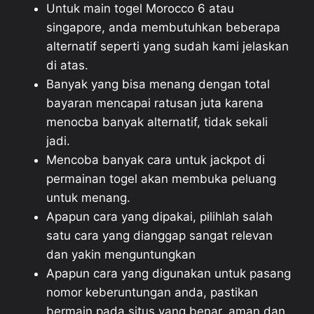
Untuk main togel Morocco 6 atau
singapore, anda membutuhkan beberapa
alternatif seperti yang sudah kami jelaskan
di atas.
Banyak yang bisa menang dengan total
bayaran mencapai ratusan juta karena
menocba banyak alternatif, tidak sekali
jadi.
Mencoba banyak cara untuk jackpot di
permainan togel akan membuka peluang
untuk menang.
Apapun cara yang dipakai, pilihlah salah
satu cara yang dianggap sangat relevan
dan yakin menguntungkan
Apapun cara yang digunakan untuk pasang
nomor keberuntungan anda, pastikan
bermain pada situs yang benar, aman dan