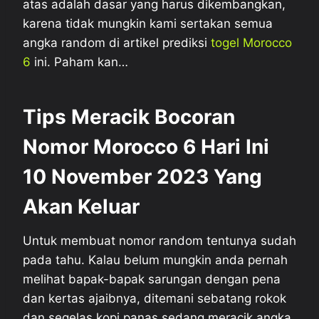
atas adalah dasar yang harus dikembangkan,
karena tidak mungkin kami sertakan semua
angka random di artikel prediksi
togel Morocco
6
ini. Paham kan…
Tips Meracik Bocoran
Nomor Morocco 6 Hari Ini
10 November 2023 Yang
Akan Keluar
Untuk membuat nomor random tentunya sudah
pada tahu. Kalau belum mungkin anda pernah
melihat bapak-bapak sarungan dengan pena
dan kertas ajaibnya, ditemani sebatang rokok
dan segelas kopi panas sedang meracik angka,