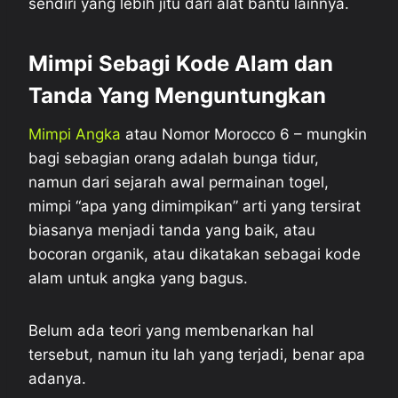
sendiri yang lebih jitu dari alat bantu lainnya.
Mimpi Sebagi Kode Alam dan
Tanda Yang Menguntungkan
Mimpi Angka
atau Nomor Morocco 6 – mungkin
bagi sebagian orang adalah bunga tidur,
namun dari sejarah awal permainan togel,
mimpi “apa yang dimimpikan” arti yang tersirat
biasanya menjadi tanda yang baik, atau
bocoran organik, atau dikatakan sebagai kode
alam untuk angka yang bagus.
Belum ada teori yang membenarkan hal
tersebut, namun itu lah yang terjadi, benar apa
adanya.