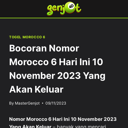
Skip
to
content
TOGEL MOROCCO 6
Bocoran Nomor
Morocco 6 Hari Ini 10
November 2023 Yang
Akan Keluar
By
MasterGenjot
09/11/2023
Nomor Morocco 6 Hari Ini 10 November 2023
Yang Akan Keluar
– banyak yang mencari