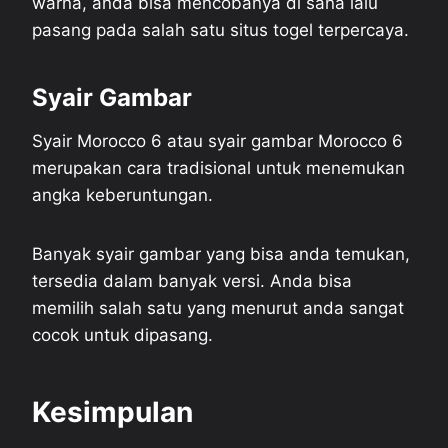
warna, anda bisa mencobanya di sana lalu
pasang pada salah satu situs togel terpercaya.
Syair Gambar
Syair Morocco 6 atau syair gambar Morocco 6
merupakan cara tradisional untuk menemukan
angka keberuntungan.
Banyak syair gambar yang bisa anda temukan,
tersedia dalam banyak versi. Anda bisa
memilih salah satu yang menurut anda sangat
cocok untuk dipasang.
Kesimpulan