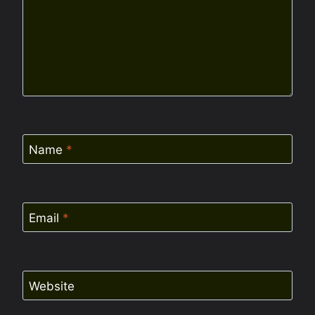
Name
*
Email
*
Website