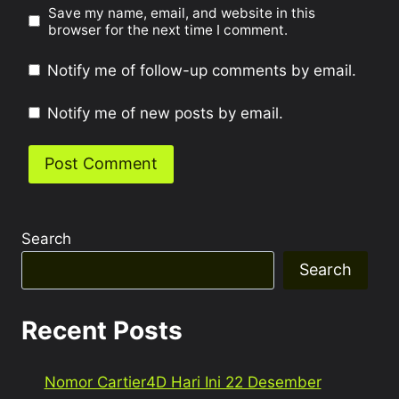
Save my name, email, and website in this
browser for the next time I comment.
Notify me of follow-up comments by email.
Notify me of new posts by email.
Search
Search
Recent Posts
Nomor Cartier4D Hari Ini 22 Desember