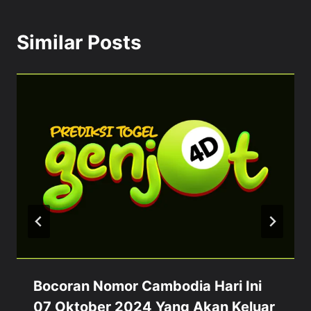
Similar Posts
Bocoran Nomor Cambodia Hari Ini
07 Oktober 2024 Yang Akan Keluar