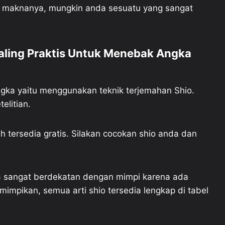
i maknanya, mungkin anda sesuatu yang sangat
Paling Praktis Untuk Menebak Angka
ngka yaitu menggunakan teknik terjemahan Shio.
elitian.
h tersedia gratis. Silakan cocokan shio anda dan
6 sangat berdekatan dengan mimpi karena ada
mpikan, semua arti shio tersedia lengkap di tabel