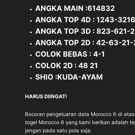
ANGKA MAIN :614832
ANGKA TOP 4D : 1243-321
ANGKA TOP 3D : 823-621-
ANGKA TOP 2D : 42-63-21-
COLOK BEBAS : 4-1
COLOK 2D : 48 21
SHIO :KUDA-AYAM
HARUS DIINGAT!
Bocoran pengeluaran data Morocco 6 di atas
togel Morocco 6 yang kami berikan adalah t
jangan pada satu pola saja.