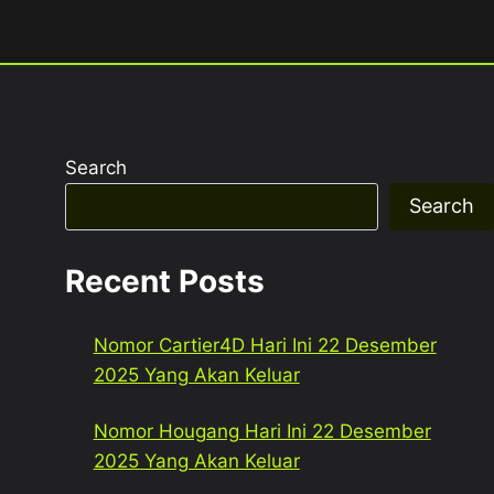
Search
Search
Recent Posts
Nomor Cartier4D Hari Ini 22 Desember
2025 Yang Akan Keluar
Nomor Hougang Hari Ini 22 Desember
2025 Yang Akan Keluar