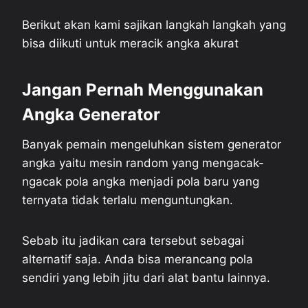
Berikut akan kami sajikan langkah langkah yang
bisa diikuti untuk meracik angka akurat
Jangan Pernah Menggunakan
Angka Generator
Banyak pemain mengeluhkan sistem generator
angka yaitu mesin random yang mengacak-
ngacak pola angka menjadi pola baru yang
ternyata tidak terlalu menguntungkan.
Sebab itu jadikan cara tersebut sebagai
alternatif saja. Anda bisa merancang pola
sendiri yang lebih jitu dari alat bantu lainnya.