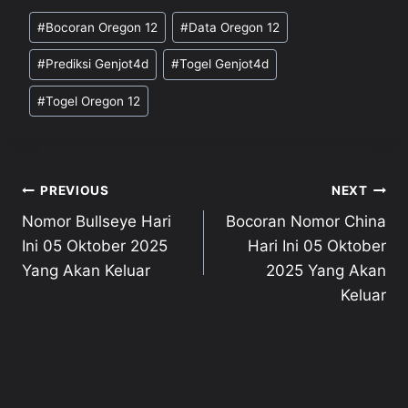
Post
#
Bocoran Oregon 12
#
Data Oregon 12
Tags:
#
Prediksi Genjot4d
#
Togel Genjot4d
#
Togel Oregon 12
Post
PREVIOUS
NEXT
Nomor Bullseye Hari
Bocoran Nomor China
navigation
Ini 05 Oktober 2025
Hari Ini 05 Oktober
Yang Akan Keluar
2025 Yang Akan
Keluar