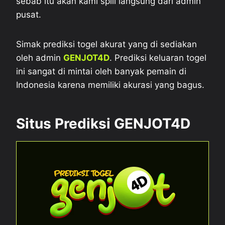
sebab itu akan kami spill langsung dari admin
pusat.
Simak prediksi togel akurat yang di sediakan
oleh admin
GENJOT4D
. Prediksi keluaran togel
ini sangat di mintai oleh banyak pemain di
Indonesia karena memiliki akurasi yang bagus.
Situs Prediksi GENJOT4D