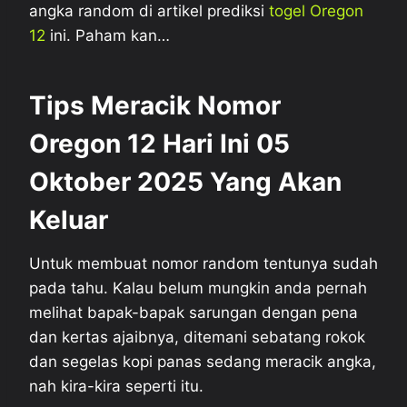
angka random di artikel prediksi
togel Oregon
12
ini. Paham kan…
Tips Meracik
Nomor
Oregon 12 Hari Ini 05
Oktober 2025 Yang Akan
Keluar
Untuk membuat nomor random tentunya sudah
pada tahu. Kalau belum mungkin anda pernah
melihat bapak-bapak sarungan dengan pena
dan kertas ajaibnya, ditemani sebatang rokok
dan segelas kopi panas sedang meracik angka,
nah kira-kira seperti itu.