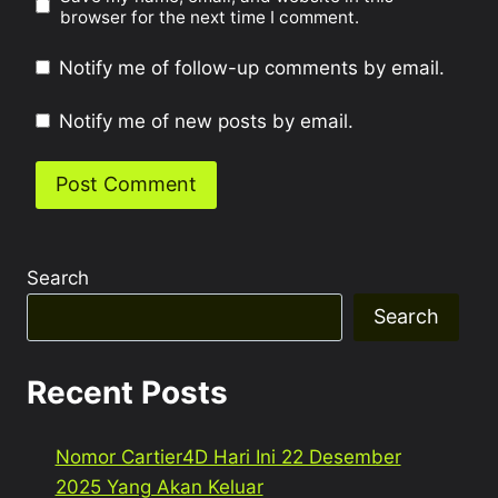
browser for the next time I comment.
Notify me of follow-up comments by email.
Notify me of new posts by email.
Search
Search
Recent Posts
Nomor Cartier4D Hari Ini 22 Desember
2025 Yang Akan Keluar