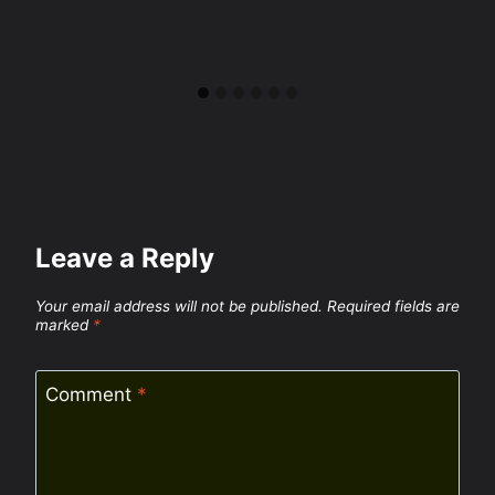
Leave a Reply
Your email address will not be published.
Required fields are
marked
*
Comment
*