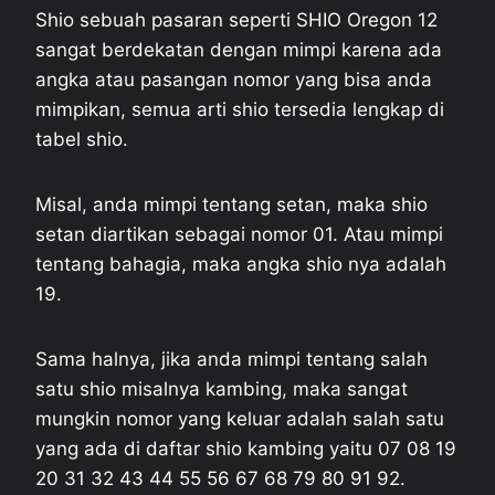
Shio sebuah pasaran seperti SHIO Oregon 12
sangat berdekatan dengan mimpi karena ada
angka atau pasangan nomor yang bisa anda
mimpikan, semua arti shio tersedia lengkap di
tabel shio.
Misal, anda mimpi tentang setan, maka shio
setan diartikan sebagai nomor 01. Atau mimpi
tentang bahagia, maka angka shio nya adalah
19.
Sama halnya, jika anda mimpi tentang salah
satu shio misalnya kambing, maka sangat
mungkin nomor yang keluar adalah salah satu
yang ada di daftar shio kambing yaitu 07 08 19
20 31 32 43 44 55 56 67 68 79 80 91 92.