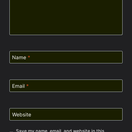
Name
*
Email
*
Website
Save my name, email, and website in this