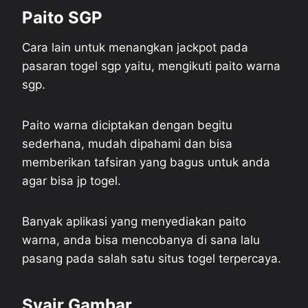
Paito SGP
Cara lain untuk menangkan jackpot pada
pasaran togel sgp yaitu, mengikuti paito warna
sgp.
Paito warna diciptakan dengan begitu
sederhana, mudah dipahami dan bisa
memberikan tafsiran yang bagus untuk anda
agar bisa jp togel.
Banyak aplikasi yang menyediakan paito
warna, anda bisa mencobanya di sana lalu
pasang pada salah satu situs togel terpercaya.
Syair Gambar