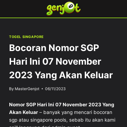
Skip
to
content
TOGEL SINGAPORE
Bocoran Nomor SGP
Hari Ini 07 November
2023 Yang Akan Keluar
By
MasterGenjot
06/11/2023
Nomor SGP Hari Ini 07 November 2023 Yang
Akan Keluar
– banyak yang mencari bocoran
sgp atau singapore pools, sebab itu akan kami