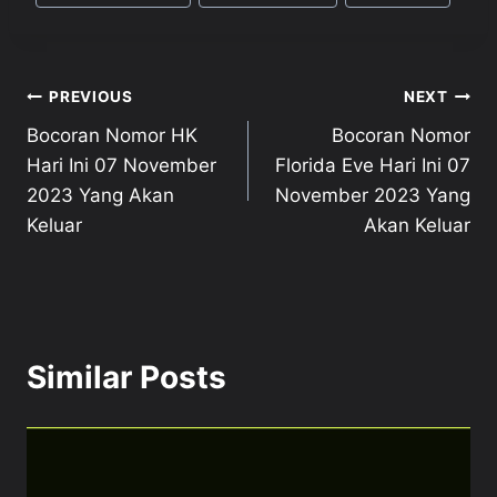
Post
PREVIOUS
NEXT
Bocoran Nomor HK
Bocoran Nomor
navigation
Hari Ini 07 November
Florida Eve Hari Ini 07
2023 Yang Akan
November 2023 Yang
Keluar
Akan Keluar
Similar Posts