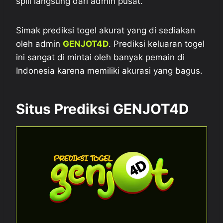
spill langsung dari admin pusat.
Simak prediksi togel akurat yang di sediakan
oleh admin
GENJOT4D
. Prediksi keluaran togel
ini sangat di mintai oleh banyak pemain di
Indonesia karena memiliki akurasi yang bagus.
Situs Prediksi GENJOT4D