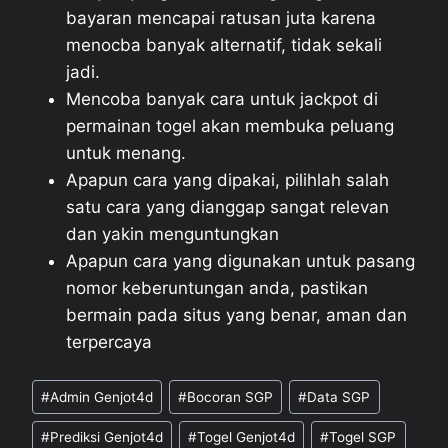
bayaran mencapai ratusan juta karena
menocba banyak alternatif, tidak sekali
jadi.
Mencoba banyak cara untuk jackpot di
permainan togel akan membuka peluang
untuk menang.
Apapun cara yang dipakai, pilihlah salah
satu cara yang dianggap sangat relevan
dan yakin menguntungkan
Apapun cara yang digunakan untuk pasang
nomor keberuntungan anda, pastikan
bermain pada situs yang benar, aman dan
terpercaya
Post
#
Admin Genjot4d
#
Bocoran SGP
#
Data SGP
Tags:
#
Prediksi Genjot4d
#
Togel Genjot4d
#
Togel SGP