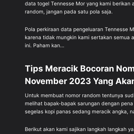
data togel Tennesse Mor yang kami berikan 
random, jangan pada satu pola saja.
Pola perkiraan data pengeluaran Tennesse M
karena tidak mungkin kami sertakan semua a
ini. Paham kan…
Tips Meracik Bocoran
Nomo
November 2023 Yang Akan
Untuk membuat nomor random tentunya suda
melihat bapak-bapak sarungan dengan pena d
segelas kopi panas sedang meracik angka, nah 
Berikut akan kami sajikan langkah langkah ya