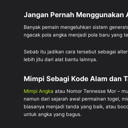
Jangan Pernah Menggunakan 
Banyak pemain mengeluhkan sistem generat
ngacak pola angka menjadi pola baru yang te
Sebab itu jadikan cara tersebut sebagai alte
lebih jitu dari alat bantu lainnya.
Mimpi Sebagi Kode Alam dan 
Mimpi Angka
atau Nomor Tennesse Mor – mun
namun dari sejarah awal permainan togel, mim
biasanya menjadi tanda yang baik, atau boco
untuk angka yang bagus.