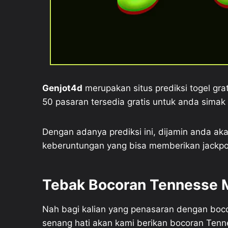
Genjot4d
merupakan situs prediksi togel grat
50 pasaran tersedia gratis untuk anda simak 
Dengan adanya prediksi ini, dijamin anda a
keberuntungan yang bisa memberikan jackpot
Tebak Bocoran Tennesse M
Nah bagi kalian yang penasaran dengan boc
senang hati akan kami berikan bocoran Tenne