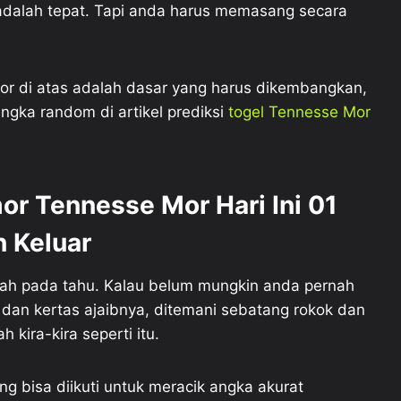
adalah tepat. Tapi anda harus memasang secara
or di atas adalah dasar yang harus dikembangkan,
ngka random di artikel prediksi
togel Tennesse Mor
r Tennesse Mor Hari Ini 01
 Keluar
h pada tahu. Kalau belum mungkin anda pernah
an kertas ajaibnya, ditemani sebatang rokok dan
kira-kira seperti itu.
ng bisa diikuti untuk meracik angka akurat