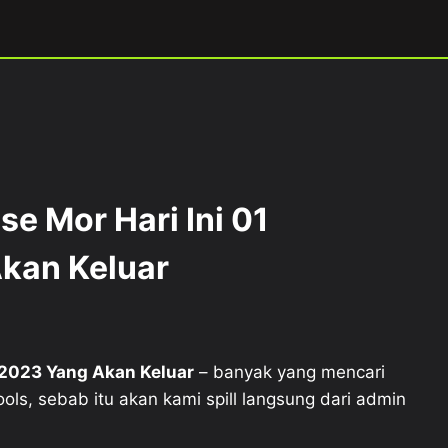
e Mor Hari Ini 01
kan Keluar
 2023 Yang Akan Keluar
– banyak yang mencari
s, sebab itu akan kami spill langsung dari admin