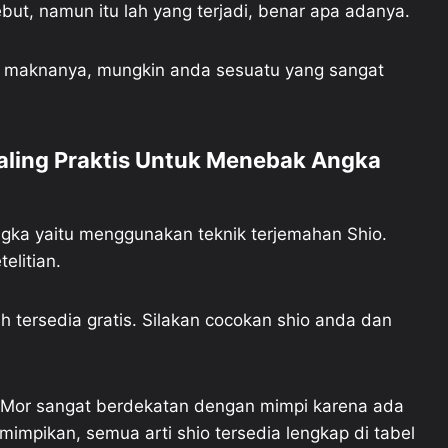
ut, namun itu lah yang terjadi, benar apa adanya.
i maknanya, mungkin anda sesuatu yang sangat
Paling Praktis Untuk Menebak Angka
ngka yaitu menggunakan teknik terjemahan Shio.
elitian.
h tersedia gratis. Silakan cocokan shio anda dan
 Mor sangat berdekatan dengan mimpi karena ada
mpikan, semua arti shio tersedia lengkap di tabel