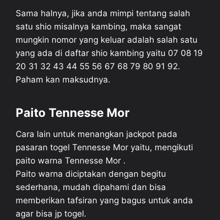
Sama halnya, jika anda mimpi tentang salah
satu shio misalnya kambing, maka sangat
mungkin nomor yang keluar adalah salah satu
yang ada di daftar shio kambing yaitu 07 08 19
20 31 32 43 44 55 56 67 68 79 80 91 92.
Paham kan maksudnya.
Paito Tennesse Mor
Cara lain untuk menangkan jackpot pada
pasaran togel Tennesse Mor yaitu, mengikuti
paito warna Tennesse Mor .
Paito warna diciptakan dengan begitu
sederhana, mudah dipahami dan bisa
memberikan tafsiran yang bagus untuk anda
agar bisa jp togel.