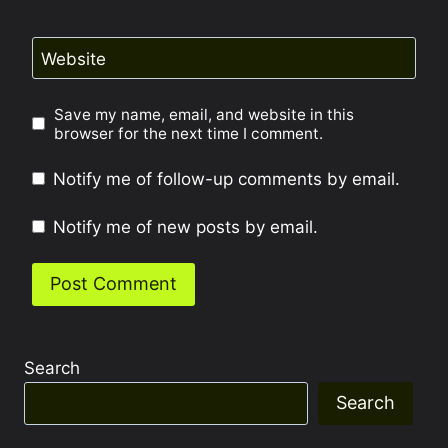
Website
Save my name, email, and website in this
browser for the next time I comment.
Notify me of follow-up comments by email.
Notify me of new posts by email.
Search
Search