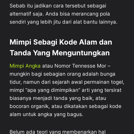
Sebab itu jadikan cara tersebut sebagai
alternatif saja. Anda bisa merancang pola
sendiri yang lebih jitu dari alat bantu lainnya.
Mimpi Sebagi Kode Alam dan
Tanda Yang Menguntungkan
Mimpi Angka
atau Nomor Tennesse Mor –
mungkin bagi sebagian orang adalah bunga
tidur, namun dari sejarah awal permainan togel,
mimpi “apa yang dimimpikan” arti yang tersirat
biasanya menjadi tanda yang baik, atau
bocoran organik, atau dikatakan sebagai kode
alam untuk angka yang bagus.
Belum ada teori yang membenarkan hal