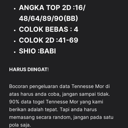
ANGKA TOP 2D :16/
48/64/89/90(BB)
COLOK BEBAS : 4
COLOK 2D :41-69
SHIO :BABI
HARUS DIINGAT
!
Bocoran pengeluaran data Tennesse Mor di
atas harus anda coba, jangan sampai tidak.
90% data togel Tennesse Mor yang kami
berikan adalah tepat. Tapi anda harus
memasang secara random, jangan pada satu
pola saja.