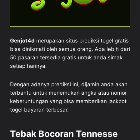
Genjot4d
merupakan situs prediksi togel gratis
bisa dinikmati oleh semua orang. Ada lebih dari
50 pasaran tersedia gratis untuk anda simak
setiap harinya.
Dengan adanya prediksi ini, dijamin anda akan
terbantu untuk menemukan angka atau nomor
keberuntungan yang bisa memberikan jackpot
togel bayaran terbesar.
Tebak Bocoran Tennesse