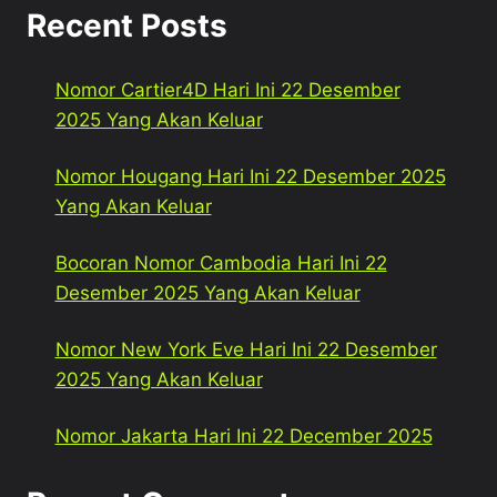
Recent Posts
Nomor Cartier4D Hari Ini 22 Desember
2025 Yang Akan Keluar
Nomor Hougang Hari Ini 22 Desember 2025
Yang Akan Keluar
Bocoran Nomor Cambodia Hari Ini 22
Desember 2025 Yang Akan Keluar
Nomor New York Eve Hari Ini 22 Desember
2025 Yang Akan Keluar
Nomor Jakarta Hari Ini 22 December 2025