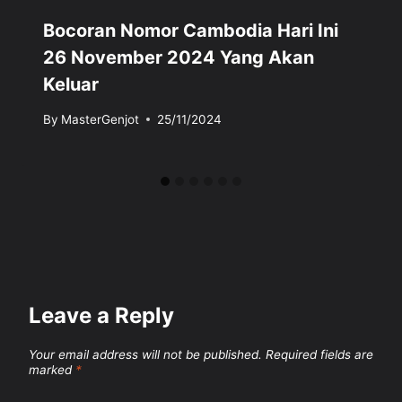
Bocoran Nomor Cambodia Hari Ini
26 November 2024 Yang Akan
Keluar
By
MasterGenjot
25/11/2024
Leave a Reply
Your email address will not be published.
Required fields are
marked
*