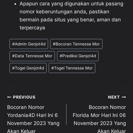
Apapun cara yang digunakan untuk pasang
nomor keberuntungan anda, pastikan
bermain pada situs yang benar, aman dan
terpercaya
Post
#
Admin Genjot4d
#
Bocoran Tennesse Mor
Tags:
#
Data Tennesse Mor
#
Prediksi Genjot4d
#
Togel Genjot4d
#
Togel Tennesse Mor
Post
PREVIOUS
NEXT
Bocoran Nomor
Bocoran Nomor
navigation
Yordania4D Hari Ini 6
Florida Mor Hari Ini 06
November 2023 Yang
November 2023 Yang
Akan Keluar
Akan Keluar