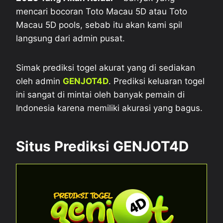
mencari bocoran Toto Macau 5D atau Toto
Macau 5D pools, sebab itu akan kami spil
langsung dari admin pusat.
Simak prediksi togel akurat yang di sediakan
oleh admin
GENJOT4D
. Prediksi keluaran togel
ini sangat di mintai oleh banyak pemain di
Indonesia karena memiliki akurasi yang bagus.
Situs Prediksi GENJOT4D