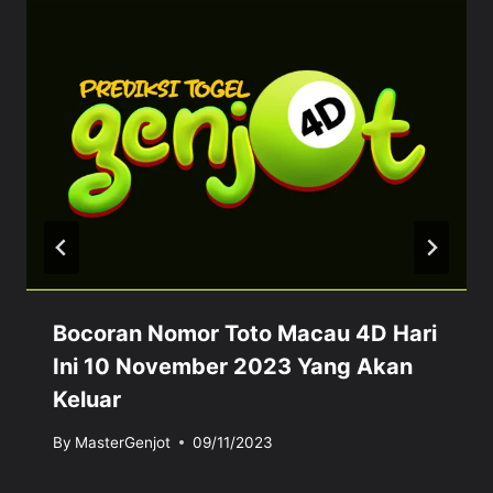
Bocoran Nomor Toto Macau 4D Hari
Ini 10 November 2023 Yang Akan
Keluar
By
MasterGenjot
09/11/2023