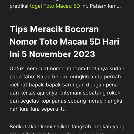
prediksi
togel Toto Macau 5D
ini. Paham kan…
Tips Meracik Bocoran
Nomor
Toto Macau 5D
Hari
Ini 5 November 2023
Untuk membuat nomor random tentunya sudah
pada tahu. Kalau belum mungkin anda pernah
melihat bapak-bapak sarungan dengan pena
dan kertas ajaibnya, ditemani sebatang rokok
dan segelas kopi panas sedang meracik angka,
nah kira-kira seperti itu.
Berikut akan kami sajikan langkah langkah yang