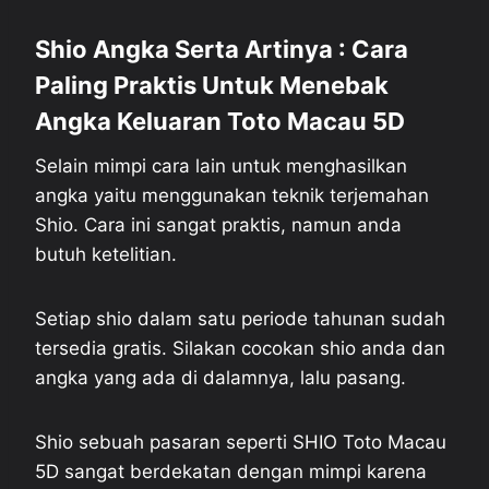
Shio Angka Serta Artinya : Cara
Paling Praktis Untuk Menebak
Angka Keluaran Toto Macau 5D
Selain mimpi cara lain untuk menghasilkan
angka yaitu menggunakan teknik terjemahan
Shio. Cara ini sangat praktis, namun anda
butuh ketelitian.
Setiap shio dalam satu periode tahunan sudah
tersedia gratis. Silakan cocokan shio anda dan
angka yang ada di dalamnya, lalu pasang.
Shio sebuah pasaran seperti SHIO Toto Macau
5D sangat berdekatan dengan mimpi karena