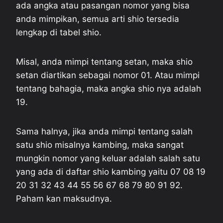
ada angka atau pasangan nomor yang bisa
anda mimpikan, semua arti shio tersedia
lengkap di tabel shio.
Misal, anda mimpi tentang setan, maka shio
setan diartikan sebagai nomor 01. Atau mimpi
tentang bahagia, maka angka shio nya adalah
19.
Sama halnya, jika anda mimpi tentang salah
satu shio misalnya kambing, maka sangat
mungkin nomor yang keluar adalah salah satu
yang ada di daftar shio kambing yaitu 07 08 19
20 31 32 43 44 55 56 67 68 79 80 91 92.
Paham kan maksudnya.