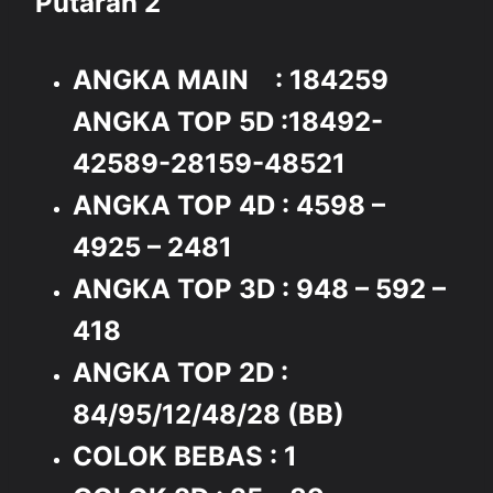
Putaran 2
ANGKA MAIN : 184259
ANGKA TOP 5D :18492-
42589-28159-48521
ANGKA TOP 4D : 4598 –
4925 – 2481
ANGKA TOP 3D : 948 – 592 –
418
ANGKA TOP 2D :
84/95/12/48/28 (BB)
COLOK BEBAS : 1