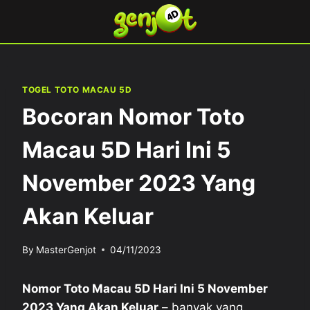
Skip
to
content
TOGEL TOTO MACAU 5D
Bocoran Nomor Toto
Macau 5D Hari Ini 5
November 2023 Yang
Akan Keluar
By
MasterGenjot
04/11/2023
Nomor Toto Macau 5D Hari Ini 5 November
2023 Yang Akan Keluar
– banyak yang