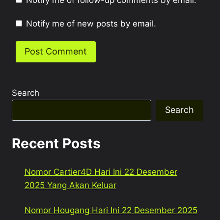
Notify me of follow-up comments by email.
Notify me of new posts by email.
Search
Search
Recent Posts
Nomor Cartier4D Hari Ini 22 Desember
2025 Yang Akan Keluar
Nomor Hougang Hari Ini 22 Desember 2025