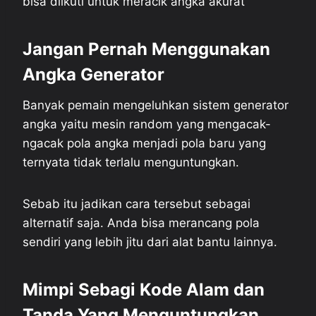
bisa diikuti untuk meracik angka akurat
Jangan Pernah Menggunakan
Angka Generator
Banyak pemain mengeluhkan sistem generator
angka yaitu mesin random yang mengacak-
ngacak pola angka menjadi pola baru yang
ternyata tidak terlalu menguntungkan.
Sebab itu jadikan cara tersebut sebagai
alternatif saja. Anda bisa merancang pola
sendiri yang lebih jitu dari alat bantu lainnya.
Mimpi Sebagi Kode Alam dan
Tanda Yang Menguntungkan