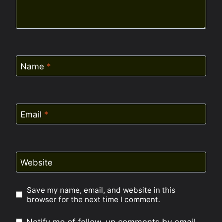
Name
*
Email
*
Website
Save my name, email, and website in this
browser for the next time I comment.