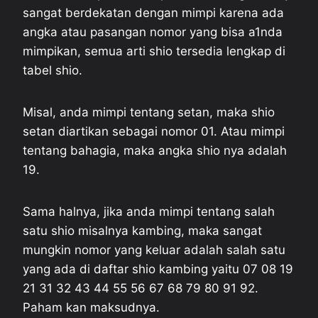
sangat berdekatan dengan mimpi karena ada
angka atau pasangan nomor yang bisa a1nda
mimpikan, semua arti shio tersedia lengkap di
tabel shio.
Misal, anda mimpi tentang setan, maka shio
setan diartikan sebagai nomor 01. Atau mimpi
tentang bahagia, maka angka shio nya adalah
19.
Sama halnya, jika anda mimpi tentang salah
satu shio misalnya kambing, maka sangat
mungkin nomor yang keluar adalah salah satu
yang ada di daftar shio kambing yaitu 07 08 19
21 31 32 43 44 55 56 67 68 79 80 91 92.
Paham kan maksudnya.