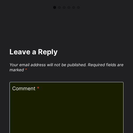
Leave a Reply
Your email address will not be published.
Required fields are
marked
*
Comment
*