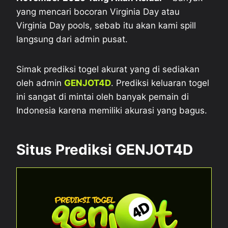
yang mencari bocoran Virginia Day atau
Virginia Day pools, sebab itu akan kami spill
langsung dari admin pusat.
Simak prediksi togel akurat yang di sediakan
oleh admin
GENJOT4D
. Prediksi keluaran togel
ini sangat di mintai oleh banyak pemain di
Indonesia karena memiliki akurasi yang bagus.
Situs Prediksi GENJOT4D