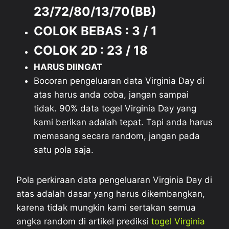
23/72/80/13/70(BB)
COLOK BEBAS : 3
/ 1
COLOK 2D : 23
/ 18
HARUS DIINGAT
Bocoran pengeluaran data Virginia Day di
atas harus anda coba, jangan sampai
tidak. 90% data togel Virginia Day yang
kami berikan adalah tepat. Tapi anda harus
memasang secara random, jangan pada
satu pola saja.
Pola perkiraan data pengeluaran Virginia Day di
atas adalah dasar yang harus dikembangkan,
karena tidak mungkin kami sertakan semua
angka random di artikel prediksi
togel Virginia