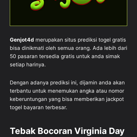
Genjot4d
merupakan situs prediksi togel gratis
bisa dinikmati oleh semua orang. Ada lebih dari
50 pasaran tersedia gratis untuk anda simak
setiap harinya.
Dengan adanya prediksi ini, dijamin anda akan
terbantu untuk menemukan angka atau nomor
keberuntungan yang bisa memberikan jackpot
togel bayaran terbesar.
Tebak Bocoran Virginia Day