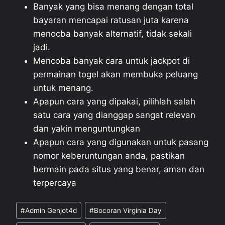
Banyak yang bisa menang dengan total
bayaran mencapai ratusan juta karena
menocba banyak alternatif, tidak sekali
jadi.
Mencoba banyak cara untuk jackpot di
permainan togel akan membuka peluang
untuk menang.
Apapun cara yang dipakai, pilihlah salah
satu cara yang dianggap sangat relevan
dan yakin menguntungkan
Apapun cara yang digunakan untuk pasang
nomor keberuntungan anda, pastikan
bermain pada situs yang benar, aman dan
terpercaya
Post
#
Admin Genjot4d
#
Bocoran Virginia Day
Tags: