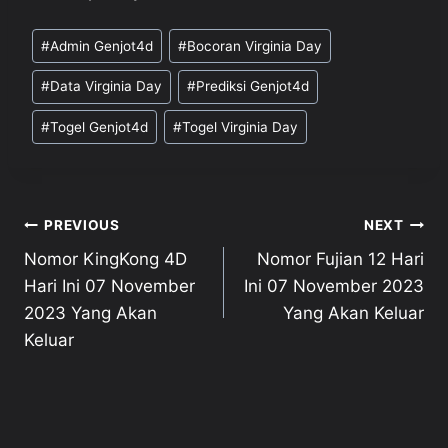
Post
#
Admin Genjot4d
#
Bocoran Virginia Day
Tags:
#
Data Virginia Day
#
Prediksi Genjot4d
#
Togel Genjot4d
#
Togel Virginia Day
Post
PREVIOUS
NEXT
Nomor KingKong 4D
Nomor Fujian 12 Hari
navigation
Hari Ini 07 November
Ini 07 November 2023
2023 Yang Akan
Yang Akan Keluar
Keluar