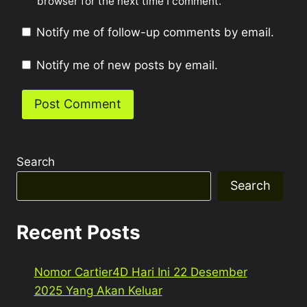
browser for the next time I comment.
Notify me of follow-up comments by email.
Notify me of new posts by email.
Search
Search
Recent Posts
Nomor Cartier4D Hari Ini 22 Desember
2025 Yang Akan Keluar