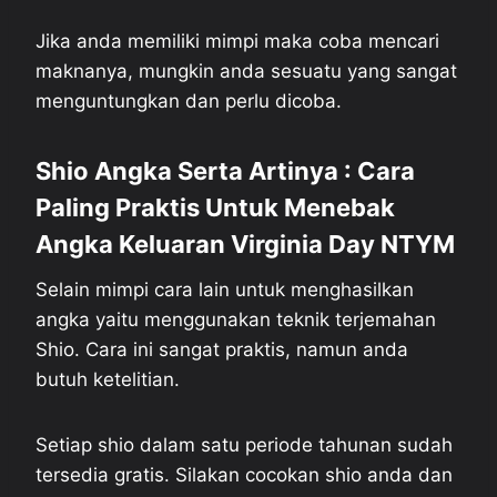
Jika anda memiliki mimpi maka coba mencari
maknanya, mungkin anda sesuatu yang sangat
menguntungkan dan perlu dicoba.
Shio Angka Serta Artinya : Cara
Paling Praktis Untuk Menebak
Angka Keluaran Virginia Day NTYM
Selain mimpi cara lain untuk menghasilkan
angka yaitu menggunakan teknik terjemahan
Shio. Cara ini sangat praktis, namun anda
butuh ketelitian.
Setiap shio dalam satu periode tahunan sudah
tersedia gratis. Silakan cocokan shio anda dan