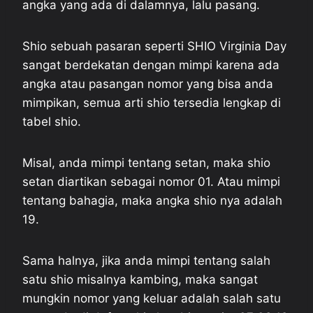
angka yang ada di dalamnya, lalu pasang.
Shio sebuah pasaran seperti SHIO Virginia Day
sangat berdekatan dengan mimpi karena ada
angka atau pasangan nomor yang bisa anda
mimpikan, semua arti shio tersedia lengkap di
tabel shio.
Misal, anda mimpi tentang setan, maka shio
setan diartikan sebagai nomor 01. Atau mimpi
tentang bahagia, maka angka shio nya adalah
19.
Sama halnya, jika anda mimpi tentang salah
satu shio misalnya kambing, maka sangat
mungkin nomor yang keluar adalah salah satu