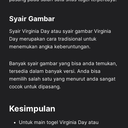
Syair Gambar
Syair Virginia Day atau syair gambar Virginia
Day merupakan cara tradisional untuk
menemukan angka keberuntungan.
Banyak syair gambar yang bisa anda temukan,
tersedia dalam banyak versi. Anda bisa
memilih salah satu yang menurut anda sangat
cocok untuk dipasang.
Kesimpulan
Untuk main togel Virginia Day atau