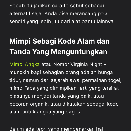
Sebab itu jadikan cara tersebut sebagai
alternatif saja. Anda bisa merancang pola
sendiri yang lebih jitu dari alat bantu lainnya.
Mimpi Sebagi Kode Alam dan
Tanda Yang Menguntungkan
Mimpi Angka
atau Nomor Virginia Night –
mungkin bagi sebagian orang adalah bunga
tidur, namun dari sejarah awal permainan togel,
mimpi “apa yang dimimpikan” arti yang tersirat
biasanya menjadi tanda yang baik, atau
bocoran organik, atau dikatakan sebagai kode
alam untuk angka yang bagus.
Belum ada teori yang membenarkan hal