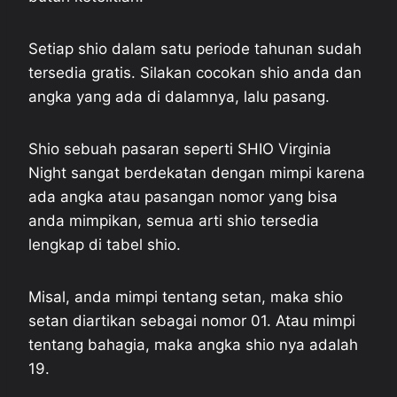
Setiap shio dalam satu periode tahunan sudah
tersedia gratis. Silakan cocokan shio anda dan
angka yang ada di dalamnya, lalu pasang.
Shio sebuah pasaran seperti SHIO Virginia
Night sangat berdekatan dengan mimpi karena
ada angka atau pasangan nomor yang bisa
anda mimpikan, semua arti shio tersedia
lengkap di tabel shio.
Misal, anda mimpi tentang setan, maka shio
setan diartikan sebagai nomor 01. Atau mimpi
tentang bahagia, maka angka shio nya adalah
19.