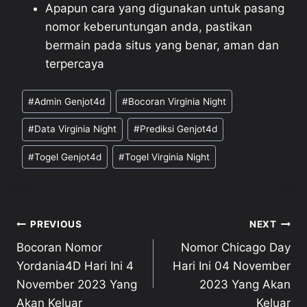
Apapun cara yang digunakan untuk pasang
nomor keberuntungan anda, pastikan
bermain pada situs yang benar, aman dan
terpercaya
Post
#
Admin Genjot4d
#
Bocoran Virginia Night
Tags:
#
Data Virginia Night
#
Prediksi Genjot4d
#
Togel Genjot4d
#
Togel Virginia Night
Post
PREVIOUS
NEXT
Bocoran Nomor
Nomor Chicago Day
navigation
Yordania4D Hari Ini 4
Hari Ini 04 November
November 2023 Yang
2023 Yang Akan
Akan Keluar
Keluar