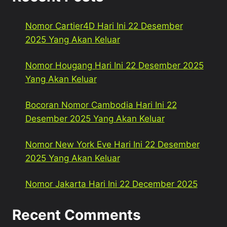
Nomor Cartier4D Hari Ini 22 Desember
2025 Yang Akan Keluar
Nomor Hougang Hari Ini 22 Desember 2025
Yang Akan Keluar
Bocoran Nomor Cambodia Hari Ini 22
Desember 2025 Yang Akan Keluar
Nomor New York Eve Hari Ini 22 Desember
2025 Yang Akan Keluar
Nomor Jakarta Hari Ini 22 December 2025
Recent Comments