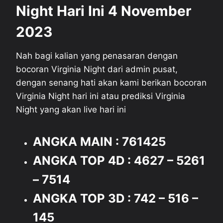
Night Hari Ini 4 November
2023
Nah bagi kalian yang penasaran dengan
bocoran Virginia Night dari admin pusat,
dengan senang hati akan kami berikan bocoran
Virginia Night hari ini atau prediksi Virginia
Night yang akan live hari ini
ANGKA MAIN : 761425
ANGKA TOP 4D : 4627 – 5261
– 7514
ANGKA TOP 3D : 742 – 516 –
145