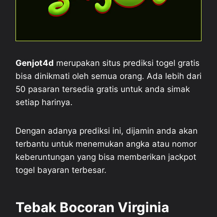
Genjot4d
merupakan situs prediksi togel gratis
bisa dinikmati oleh semua orang. Ada lebih dari
50 pasaran tersedia gratis untuk anda simak
setiap harinya.
Dengan adanya prediksi ini, dijamin anda akan
terbantu untuk menemukan angka atau nomor
keberuntungan yang bisa memberikan jackpot
togel bayaran terbesar.
Tebak Bocoran Virginia