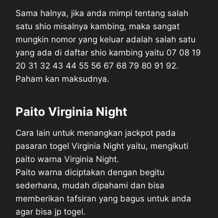
Sama halnya, jika anda mimpi tentang salah
satu shio misalnya kambing, maka sangat
mungkin nomor yang keluar adalah salah satu
yang ada di daftar shio kambing yaitu 07 08 19
20 31 32 43 44 55 56 67 68 79 80 91 92.
Paham kan maksudnya.
Paito Virginia Night
Cara lain untuk menangkan jackpot pada
pasaran togel Virginia Night yaitu, mengikuti
paito warna Virginia Night.
Paito warna diciptakan dengan begitu
sederhana, mudah dipahami dan bisa
memberikan tafsiran yang bagus untuk anda
agar bisa jp togel.