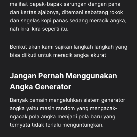
melihat bapak-bapak sarungan dengan pena
dan kertas ajaibnya, ditemani sebatang rokok
dan segelas kopi panas sedang meracik angka,
nah kira-kira seperti itu.
Berikut akan kami sajikan langkah langkah yang
bisa diikuti untuk meracik angka akurat
Jangan Pernah Menggunakan
Angka Generator
Banyak pemain mengeluhkan sistem generator
angka yaitu mesin random yang mengacak-
ngacak pola angka menjadi pola baru yang
ternyata tidak terlalu menguntungkan.