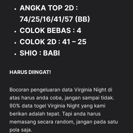
ANGKA TOP 2D :
74/25/16/41/57 (BB)
COLOK BEBAS : 4
COLOK 2D : 41 – 25
SHIO : BABI
HARUS DIINGAT!
Bocoran pengeluaran data Virginia Night di
atas harus anda coba, jangan sampai tidak.
90% data togel Virginia Night yang kami
berikan adalah tepat. Tapi anda harus
memasang secara random, jangan pada satu
pola saja.