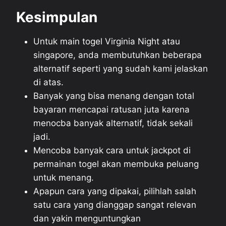
Kesimpulan
Untuk main togel Virginia Night atau
singapore, anda membutuhkan beberapa
alternatif seperti yang sudah kami jelaskan
di atas.
Banyak yang bisa menang dengan total
bayaran mencapai ratusan juta karena
menocba banyak alternatif, tidak sekali
jadi.
Mencoba banyak cara untuk jackpot di
permainan togel akan membuka peluang
untuk menang.
Apapun cara yang dipakai, pilihlah salah
satu cara yang dianggap sangat relevan
dan yakin menguntungkan