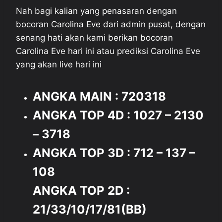
Nah bagi kalian yang penasaran dengan
bocoran Carolina Eve dari admin pusat, dengan
senang hati akan kami berikan bocoran
Carolina Eve hari ini atau prediksi Carolina Eve
yang akan live hari ini
ANGKA MAIN : 720318
ANGKA TOP 4D :
1
027 – 2130
– 3718
ANGKA TOP 3D : 712 – 137 –
108
ANGKA TOP 2D :
2
1
/33/10/17/81(BB)