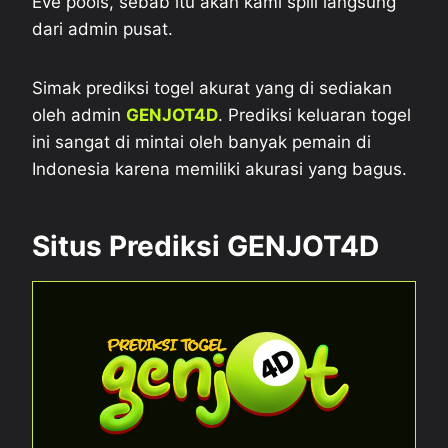
Eve pools, sebab itu akan kami spill langsung
dari admin pusat.
Simak prediksi togel akurat yang di sediakan
oleh admin
GENJOT4D
. Prediksi keluaran togel
ini sangat di mintai oleh banyak pemain di
Indonesia karena memiliki akurasi yang bagus.
Situs Prediksi GENJOT4D