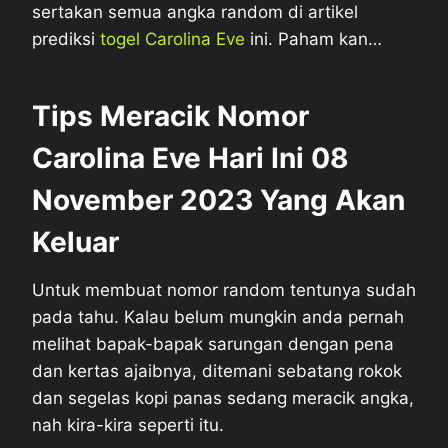
sertakan semua angka random di artikel
prediksi
togel Carolina Eve
ini. Paham kan…
Tips Meracik
Nomor
Carolina Eve Hari Ini 08
November 2023 Yang Akan
Keluar
Untuk membuat nomor random tentunya sudah
pada tahu. Kalau belum mungkin anda pernah
melihat bapak-bapak sarungan dengan pena
dan kertas ajaibnya, ditemani sebatang rokok
dan segelas kopi panas sedang meracik angka,
nah kira-kira seperti itu.