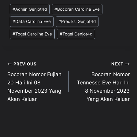
Post
#
Admin Genjot4d
#
Bocoran Carolina Eve
Tags:
#
Data Carolina Eve
#
Prediksi Genjot4d
#
Togel Carolina Eve
#
Togel Genjot4d
Post
PREVIOUS
NEXT
Bocoran Nomor Fujian
Bocoran Nomor
navigation
20 Hari Ini 08
Tennesse Eve Hari Ini
November 2023 Yang
8 November 2023
Akan Keluar
Yang Akan Keluar