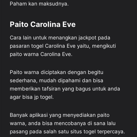
Paham kan maksudnya.
Paito Carolina Eve
Cara lain untuk menangkan jackpot pada
pasaran togel Carolina Eve yaitu, mengikuti
paito warna Carolina Eve.
Paito warna diciptakan dengan begitu
sederhana, mudah dipahami dan bisa
memberikan tafsiran yang bagus untuk anda
agar bisa jp togel.
Banyak aplikasi yang menyediakan paito
warna, anda bisa mencobanya di sana lalu
pasang pada salah satu situs togel terpercaya.