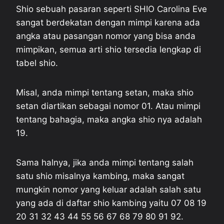
Shio sebuah pasaran seperti SHIO Carolina Eve
sangat berdekatan dengan mimpi karena ada
angka atau pasangan nomor yang bisa anda
mimpikan, semua arti shio tersedia lengkap di
tabel shio.
Misal, anda mimpi tentang setan, maka shio
setan diartikan sebagai nomor 01. Atau mimpi
tentang bahagia, maka angka shio nya adalah
19.
Sama halnya, jika anda mimpi tentang salah
satu shio misalnya kambing, maka sangat
mungkin nomor yang keluar adalah salah satu
yang ada di daftar shio kambing yaitu 07 08 19
20 31 32 43 44 55 56 67 68 79 80 91 92.