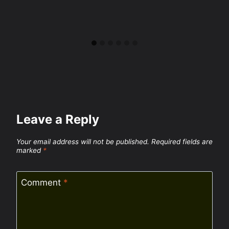
Leave a Reply
Your email address will not be published.
Required fields are
marked
*
Comment
*