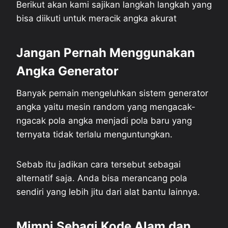
Berikut akan kami sajikan langkah langkah yang
bisa diikuti untuk meracik angka akurat
Jangan Pernah Menggunakan
Angka Generator
Banyak pemain mengeluhkan sistem generator
angka yaitu mesin random yang mengacak-
ngacak pola angka menjadi pola baru yang
ternyata tidak terlalu menguntungkan.
Sebab itu jadikan cara tersebut sebagai
alternatif saja. Anda bisa merancang pola
sendiri yang lebih jitu dari alat bantu lainnya.
Mimpi Sebagi Kode Alam dan