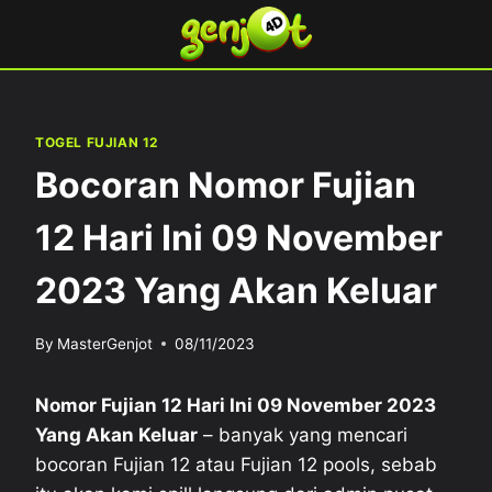
Skip
to
content
TOGEL FUJIAN 12
Bocoran Nomor Fujian
12 Hari Ini 09 November
2023 Yang Akan Keluar
By
MasterGenjot
08/11/2023
Nomor Fujian 12 Hari Ini 09 November 2023
Yang Akan Keluar
– banyak yang mencari
bocoran Fujian 12 atau Fujian 12 pools, sebab