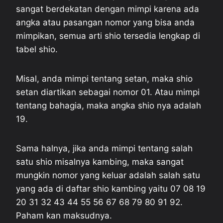
sangat berdekatan dengan mimpi karena ada
angka atau pasangan nomor yang bisa anda
mimpikan, semua arti shio tersedia lengkap di
tabel shio.
Misal, anda mimpi tentang setan, maka shio
setan diartikan sebagai nomor 01. Atau mimpi
tentang bahagia, maka angka shio nya adalah
19.
Sama halnya, jika anda mimpi tentang salah
satu shio misalnya kambing, maka sangat
mungkin nomor yang keluar adalah salah satu
yang ada di daftar shio kambing yaitu 07 08 19
20 31 32 43 44 55 56 67 68 79 80 91 92.
Paham kan maksudnya.