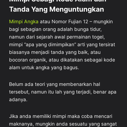
Tanda Yang Menguntungkan
Mimpi Angka
atau Nomor Fujian 12 – mungkin
bagi sebagian orang adalah bunga tidur,
namun dari sejarah awal permainan togel,
mimpi “apa yang dimimpikan” arti yang tersirat
biasanya menjadi tanda yang baik, atau
bocoran organik, atau dikatakan sebagai kode
alam untuk angka yang bagus.
Belum ada teori yang membenarkan hal
tersebut, namun itu lah yang terjadi, benar apa
adanya.
Jika anda memiliki mimpi maka coba mencari
maknanya, mungkin anda sesuatu yang sangat