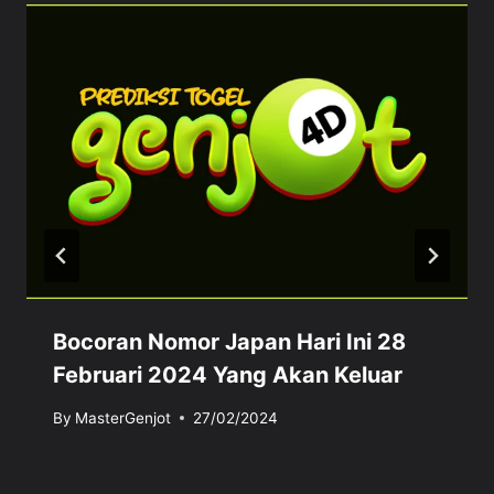
Bocoran Nomor Japan Hari Ini 28
Februari 2024 Yang Akan Keluar
By
MasterGenjot
27/02/2024