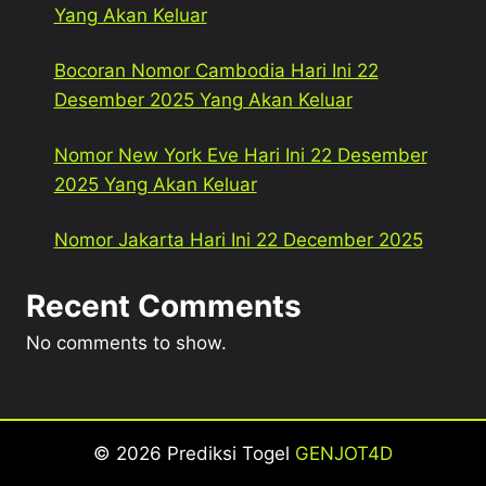
Yang Akan Keluar
Bocoran Nomor Cambodia Hari Ini 22
Desember 2025 Yang Akan Keluar
Nomor New York Eve Hari Ini 22 Desember
2025 Yang Akan Keluar
Nomor Jakarta Hari Ini 22 December 2025
Recent Comments
No comments to show.
© 2026 Prediksi Togel
GENJOT4D