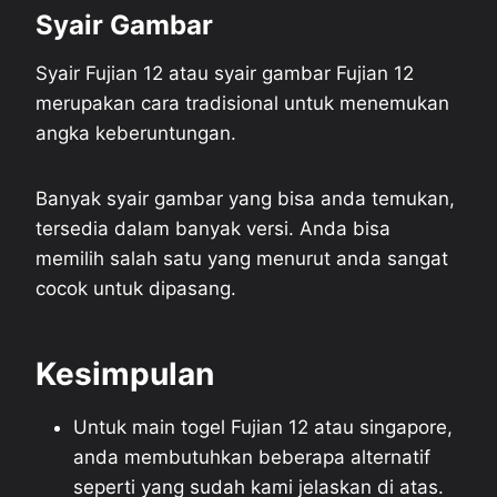
Syair Gambar
Syair Fujian 12 atau syair gambar Fujian 12
merupakan cara tradisional untuk menemukan
angka keberuntungan.
Banyak syair gambar yang bisa anda temukan,
tersedia dalam banyak versi. Anda bisa
memilih salah satu yang menurut anda sangat
cocok untuk dipasang.
Kesimpulan
Untuk main togel Fujian 12 atau singapore,
anda membutuhkan beberapa alternatif
seperti yang sudah kami jelaskan di atas.