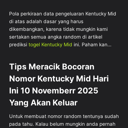
Pola perkiraan data pengeluaran Kentucky Mid
di atas adalah dasar yang harus
dikembangkan, karena tidak mungkin kami
sertakan semua angka random di artikel
prediksi
togel Kentucky Mid
ini. Paham kan…
Tips Meracik Bocoran
Nomor Kentucky Mid Hari
Ini 10 Novemberr 2025
Yang Akan Keluar
Untuk membuat nomor random tentunya sudah
pada tahu. Kalau belum mungkin anda pernah