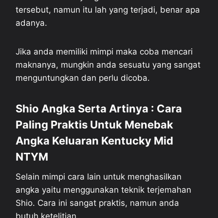
tersebut, namun itu lah yang terjadi, benar apa
adanya.
Jika anda memiliki mimpi maka coba mencari
maknanya, mungkin anda sesuatu yang sangat
menguntungkan dan perlu dicoba.
Shio Angka Serta Artinya : Cara
Paling Praktis Untuk Menebak
Angka Keluaran Kentucky Mid
NTYM
Selain mimpi cara lain untuk menghasilkan
angka yaitu menggunakan teknik terjemahan
Shio. Cara ini sangat praktis, namun anda
butuh ketelitian.