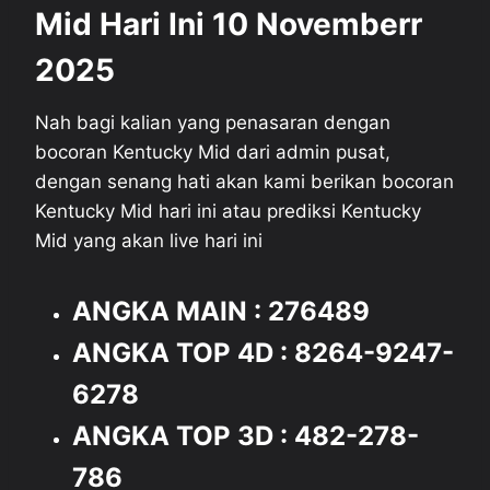
Mid Hari Ini 10 Novemberr
2025
Nah bagi kalian yang penasaran dengan
bocoran Kentucky Mid dari admin pusat,
dengan senang hati akan kami berikan bocoran
Kentucky Mid hari ini atau prediksi Kentucky
Mid yang akan live hari ini
ANGKA MAIN :
276489
ANGKA TOP 4D :
8264-9247-
6278
ANGKA TOP 3D :
482-278-
786