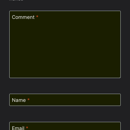
Comment
*
Name
*
Email
*