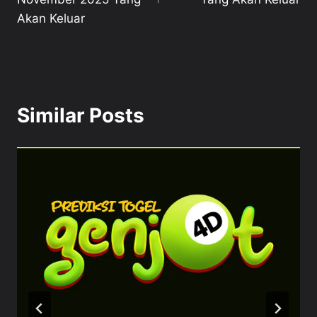
Akan Keluar
Similar Posts