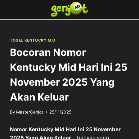
Skip
to
content
TOGEL KENTUCKY MID
Bocoran Nomor
Kentucky Mid Hari Ini 25
November 2025 Yang
Akan Keluar
By
MasterGenjot
25/11/2025
Nomor Kentucky Mid Hari Ini 25 November
2025 Yang Akan Keluar
– banyak yang