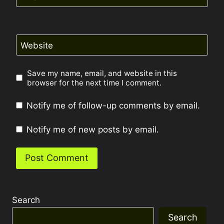
Website
Save my name, email, and website in this
browser for the next time I comment.
Notify me of follow-up comments by email.
Notify me of new posts by email.
Search
Search