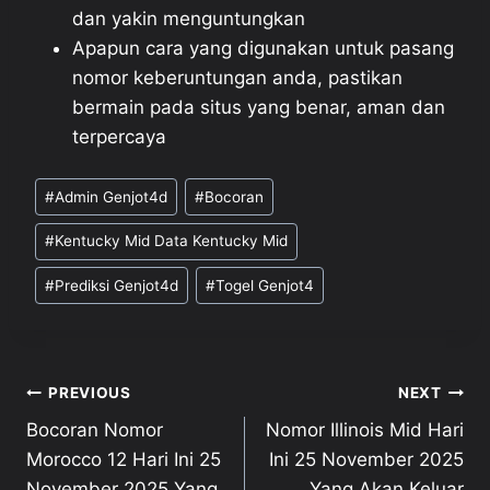
dan yakin menguntungkan
Apapun cara yang digunakan untuk pasang
nomor keberuntungan anda, pastikan
bermain pada situs yang benar, aman dan
terpercaya
Post
#
Admin Genjot4d
#
Bocoran
Tags:
#
Kentucky Mid Data Kentucky Mid
#
Prediksi Genjot4d
#
Togel Genjot4
Post
PREVIOUS
NEXT
Bocoran Nomor
Nomor Illinois Mid Hari
navigation
Morocco 12 Hari Ini 25
Ini 25 November 2025
November 2025 Yang
Yang Akan Keluar