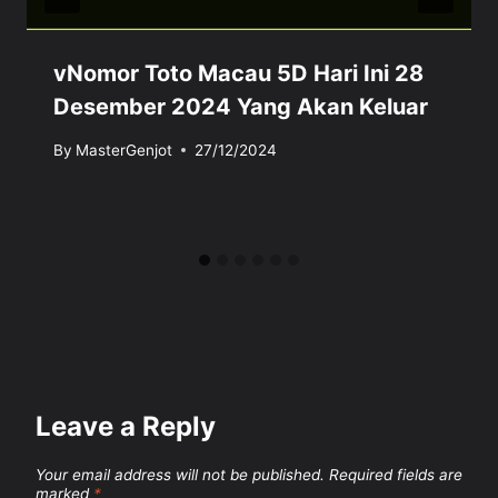
vNomor Toto Macau 5D Hari Ini 28
Desember 2024 Yang Akan Keluar
By
MasterGenjot
27/12/2024
Leave a Reply
Your email address will not be published.
Required fields are
marked
*