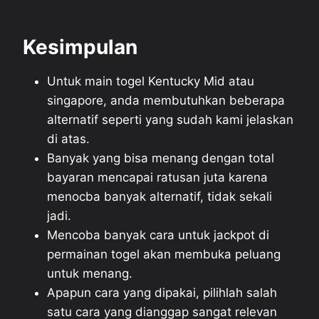
Kesimpulan
Untuk main togel Kentucky Mid atau
singapore, anda membutuhkan beberapa
alternatif seperti yang sudah kami jelaskan
di atas.
Banyak yang bisa menang dengan total
bayaran mencapai ratusan juta karena
menocba banyak alternatif, tidak sekali
jadi.
Mencoba banyak cara untuk jackpot di
permainan togel akan membuka peluang
untuk menang.
Apapun cara yang dipakai, pilihlah salah
satu cara yang dianggap sangat relevan