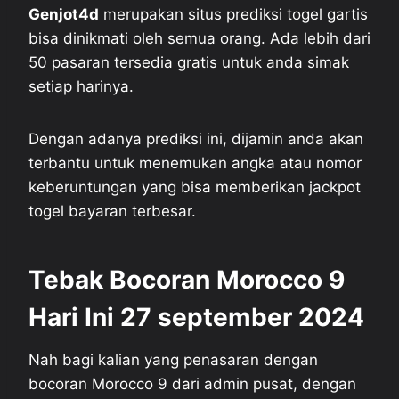
Genjot4d
merupakan situs prediksi togel gartis
bisa dinikmati oleh semua orang. Ada lebih dari
50 pasaran tersedia gratis untuk anda simak
setiap harinya.
Dengan adanya prediksi ini, dijamin anda akan
terbantu untuk menemukan angka atau nomor
keberuntungan yang bisa memberikan jackpot
togel bayaran terbesar.
Tebak Bocoran Morocco 9
Hari Ini 27 september 2024
Nah bagi kalian yang penasaran dengan
bocoran Morocco 9 dari admin pusat, dengan