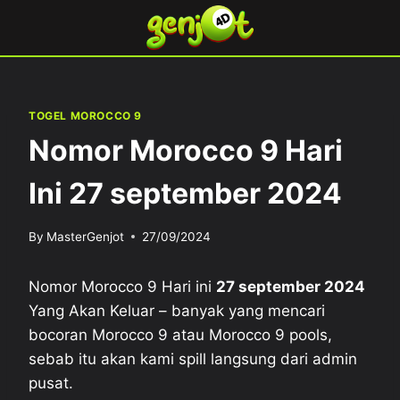
Skip
to
content
TOGEL MOROCCO 9
Nomor Morocco 9 Hari
Ini 27 september 2024
By
MasterGenjot
27/09/2024
Nomor Morocco 9 Hari ini
27 september 2024
Yang Akan Keluar – banyak yang mencari
bocoran Morocco 9 atau Morocco 9 pools,
sebab itu akan kami spill langsung dari admin
pusat.