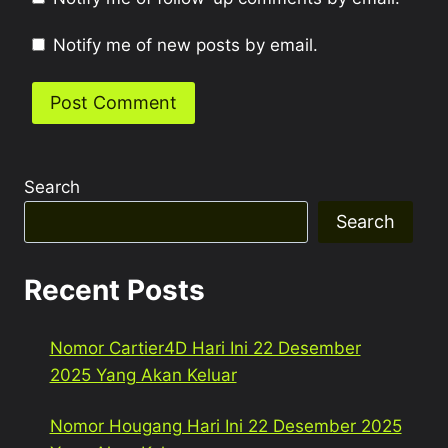
Notify me of new posts by email.
Search
Search
Recent Posts
Nomor Cartier4D Hari Ini 22 Desember
2025 Yang Akan Keluar
Nomor Hougang Hari Ini 22 Desember 2025