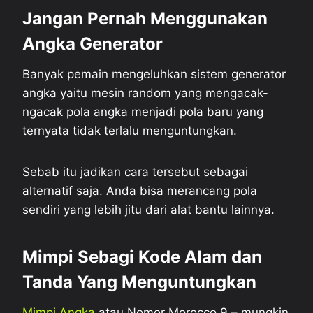
Jangan Pernah Menggunakan
Angka Generator
Banyak pemain mengeluhkan sistem generator
angka yaitu mesin random yang mengacak-
ngacak pola angka menjadi pola baru yang
ternyata tidak terlalu menguntungkan.
Sebab itu jadikan cara tersebut sebagai
alternatif saja. Anda bisa merancang pola
sendiri yang lebih jitu dari alat bantu lainnya.
Mimpi Sebagi Kode Alam dan
Tanda Yang Menguntungkan
Mimpi Angka
atau Nomor Morocco 9 – mungkin