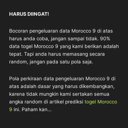
HARUS DIINGAT!
Bocoran pengeluaran data Morocco 9 di atas
harus anda coba, jangan sampai tidak. 90%
data togel Morocco 9 yang kami berikan adalah
tepat. Tapi anda harus memasang secara
random, jangan pada satu pola saja.
Pola perkiraan data pengeluaran Morocco 9 di
atas adalah dasar yang harus dikembangkan,
karena tidak mungkin kami sertakan semua
angka random di artikel prediksi
togel Morocco
9
ini. Paham kan…