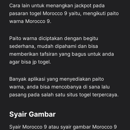
Cara lain untuk menangkan jackpot pada
pasaran togel Morocco 9 yaitu, mengikuti paito
warna Morocco 9.
Paito warna diciptakan dengan begitu
sederhana, mudah dipahami dan bisa
memberikan tafsiran yang bagus untuk anda
agar bisa jp togel.
Banyak aplikasi yang menyediakan paito
warna, anda bisa mencobanya di sana lalu
pasang pada salah satu situs togel terpercaya.
Syair Gambar
Syair Morocco 9 atau syair gambar Morocco 9