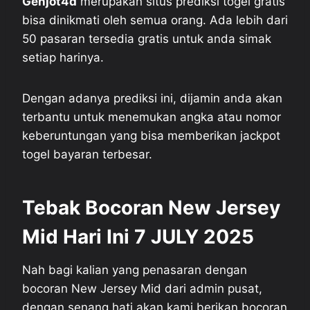
Genjot4d
merupakan situs prediksi togel gratis
bisa dinikmati oleh semua orang. Ada lebih dari
50 pasaran tersedia gratis untuk anda simak
setiap harinya.
Dengan adanya prediksi ini, dijamin anda akan
terbantu untuk menemukan angka atau nomor
keberuntungan yang bisa memberikan jackpot
togel bayaran terbesar.
Tebak Bocoran New Jersey
Mid Hari Ini 7 JULY 2025
Nah bagi kalian yang penasaran dengan
bocoran New Jersey Mid dari admin pusat,
dengan senang hati akan kami berikan bocoran