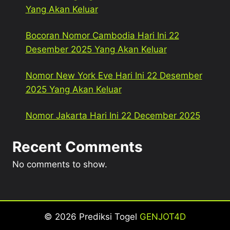
Yang Akan Keluar
Bocoran Nomor Cambodia Hari Ini 22
Desember 2025 Yang Akan Keluar
Nomor New York Eve Hari Ini 22 Desember
2025 Yang Akan Keluar
Nomor Jakarta Hari Ini 22 December 2025
Recent Comments
No comments to show.
© 2026 Prediksi Togel
GENJOT4D