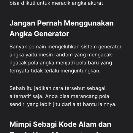
bisa diikuti untuk meracik angka akurat
Jangan Pernah Menggunakan
Angka Generator
Banyak pemain mengeluhkan sistem generator
angka yaitu mesin random yang mengacak-
ngacak pola angka menjadi pola baru yang
ternyata tidak terlalu menguntungkan.
Sebab itu jadikan cara tersebut sebagai
alternatif saja. Anda bisa merancang pola
sendiri yang lebih jitu dari alat bantu lainnya.
Mimpi Sebagi Kode Alam dan