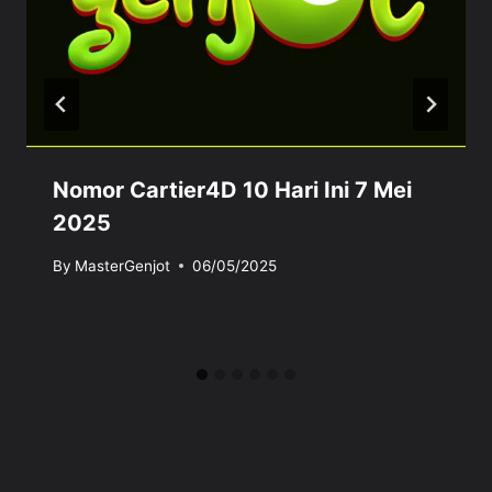
Nomor Cartier4D 10 Hari Ini 7 Mei
2025
By
MasterGenjot
06/05/2025