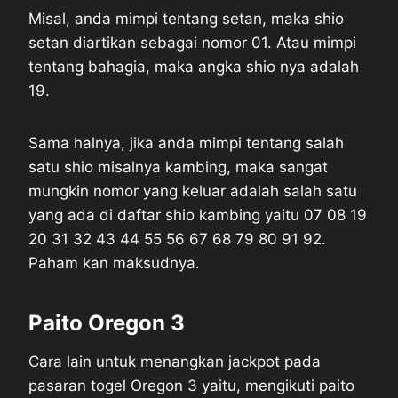
Misal, anda mimpi tentang setan, maka shio
setan diartikan sebagai nomor 01. Atau mimpi
tentang bahagia, maka angka shio nya adalah
19.
Sama halnya, jika anda mimpi tentang salah
satu shio misalnya kambing, maka sangat
mungkin nomor yang keluar adalah salah satu
yang ada di daftar shio kambing yaitu 07 08 19
20 31 32 43 44 55 56 67 68 79 80 91 92.
Paham kan maksudnya.
Paito Oregon 3
Cara lain untuk menangkan jackpot pada
pasaran togel Oregon 3 yaitu, mengikuti paito