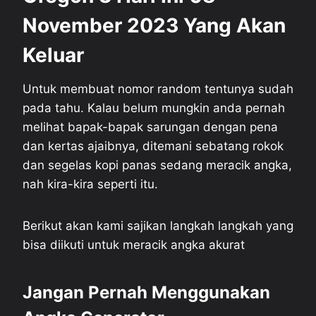
November 2023 Yang Akan
Keluar
Untuk membuat nomor random tentunya sudah
pada tahu. Kalau belum mungkin anda pernah
melihat bapak-bapak sarungan dengan pena
dan kertas ajaibnya, ditemani sebatang rokok
dan segelas kopi panas sedang meracik angka,
nah kira-kira seperti itu.
Berikut akan kami sajikan langkah langkah yang
bisa diikuti untuk meracik angka akurat
Jangan Pernah Menggunakan