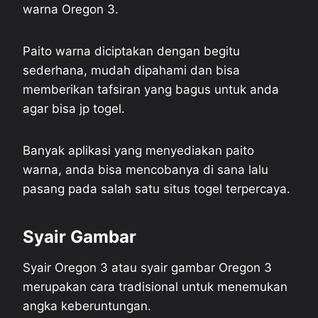
warna Oregon 3.
Paito warna diciptakan dengan begitu
sederhana, mudah dipahami dan bisa
memberikan tafsiran yang bagus untuk anda
agar bisa jp togel.
Banyak aplikasi yang menyediakan paito
warna, anda bisa mencobanya di sana lalu
pasang pada salah satu situs togel terpercaya.
Syair Gambar
Syair Oregon 3 atau syair gambar Oregon 3
merupakan cara tradisional untuk menemukan
angka keberuntungan.