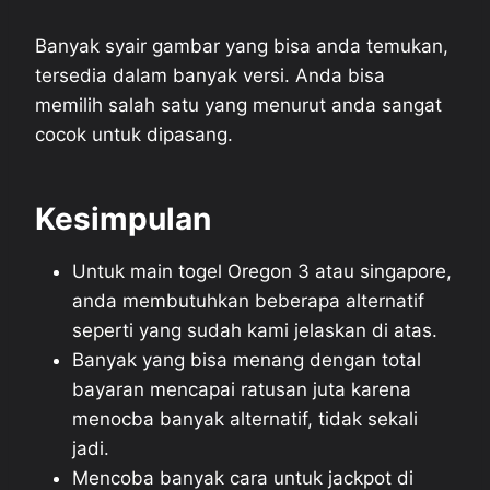
Banyak syair gambar yang bisa anda temukan,
tersedia dalam banyak versi. Anda bisa
memilih salah satu yang menurut anda sangat
cocok untuk dipasang.
Kesimpulan
Untuk main togel Oregon 3 atau singapore,
anda membutuhkan beberapa alternatif
seperti yang sudah kami jelaskan di atas.
Banyak yang bisa menang dengan total
bayaran mencapai ratusan juta karena
menocba banyak alternatif, tidak sekali
jadi.
Mencoba banyak cara untuk jackpot di