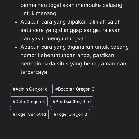
permainan togel akan membuka peluang
untuk menang.
Apapun cara yang dipakai, pilihlah salah
satu cara yang dianggap sangat relevan
dan yakin menguntungkan
Apapun cara yang digunakan untuk pasang
nomor keberuntungan anda, pastikan
bermain pada situs yang benar, aman dan
terpercaya
Post
#
Admin Genjot4d
#
Bocoran Oregon 3
Tags:
#
Data Oregon 3
#
Prediksi Genjot4d
#
Togel Genjot4d
#
Togel Oregon 3