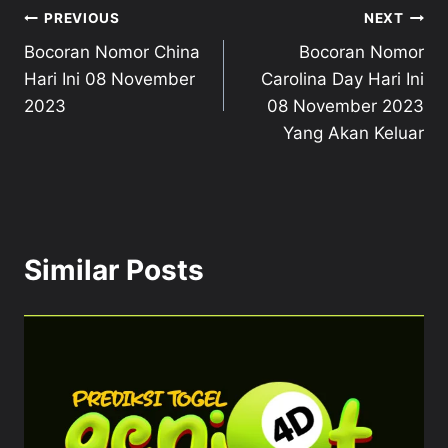
Post
PREVIOUS
NEXT
Bocoran Nomor China
Bocoran Nomor
navigation
Hari Ini 08 November
Carolina Day Hari Ini
2023
08 November 2023
Yang Akan Keluar
Similar Posts