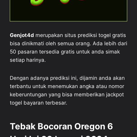
Genjot4d
merupakan situs prediksi togel gratis
bisa dinikmati oleh semua orang. Ada lebih dari
50 pasaran tersedia gratis untuk anda simak
setiap harinya.
Dengan adanya prediksi ini, dijamin anda akan
terbantu untuk menemukan angka atau nomor
keberuntungan yang bisa memberikan jackpot
togel bayaran terbesar.
Tebak Bocoran Oregon 6