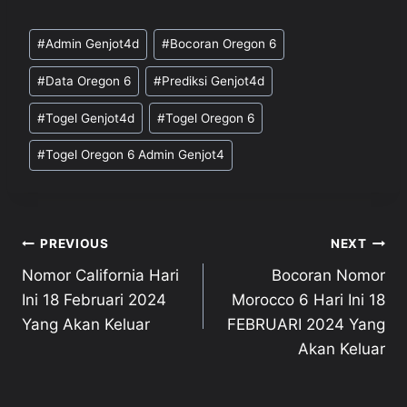
Post
#
Admin Genjot4d
#
Bocoran Oregon 6
Tags:
#
Data Oregon 6
#
Prediksi Genjot4d
#
Togel Genjot4d
#
Togel Oregon 6
#
Togel Oregon 6 Admin Genjot4
Post
PREVIOUS
NEXT
Nomor California Hari
Bocoran Nomor
navigation
Ini 18 Februari 2024
Morocco 6 Hari Ini 18
Yang Akan Keluar
FEBRUARI 2024 Yang
Akan Keluar