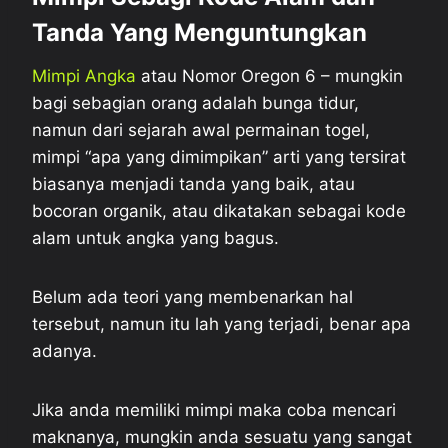
Tanda Yang Menguntungkan
Mimpi Angka
atau Nomor Oregon 6 – mungkin
bagi sebagian orang adalah bunga tidur,
namun dari sejarah awal permainan togel,
mimpi “apa yang dimimpikan” arti yang tersirat
biasanya menjadi tanda yang baik, atau
bocoran organik, atau dikatakan sebagai kode
alam untuk angka yang bagus.
Belum ada teori yang membenarkan hal
tersebut, namun itu lah yang terjadi, benar apa
adanya.
Jika anda memiliki mimpi maka coba mencari
maknanya, mungkin anda sesuatu yang sangat