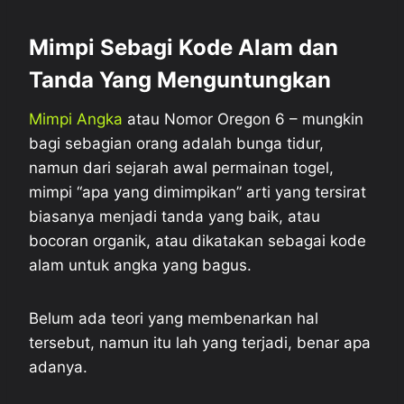
Mimpi Sebagi Kode Alam dan
Tanda Yang Menguntungkan
Mimpi Angka
atau Nomor Oregon 6 – mungkin
bagi sebagian orang adalah bunga tidur,
namun dari sejarah awal permainan togel,
mimpi “apa yang dimimpikan” arti yang tersirat
biasanya menjadi tanda yang baik, atau
bocoran organik, atau dikatakan sebagai kode
alam untuk angka yang bagus.
Belum ada teori yang membenarkan hal
tersebut, namun itu lah yang terjadi, benar apa
adanya.