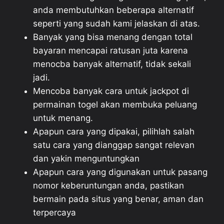
anda membutuhkan beberapa alternatif
seperti yang sudah kami jelaskan di atas.
Banyak yang bisa menang dengan total
bayaran mencapai ratusan juta karena
menocba banyak alternatif, tidak sekali
jadi.
Mencoba banyak cara untuk jackpot di
permainan togel akan membuka peluang
untuk menang.
Apapun cara yang dipakai, pilihlah salah
satu cara yang dianggap sangat relevan
dan yakin menguntungkan
Apapun cara yang digunakan untuk pasang
nomor keberuntungan anda, pastikan
bermain pada situs yang benar, aman dan
terpercaya