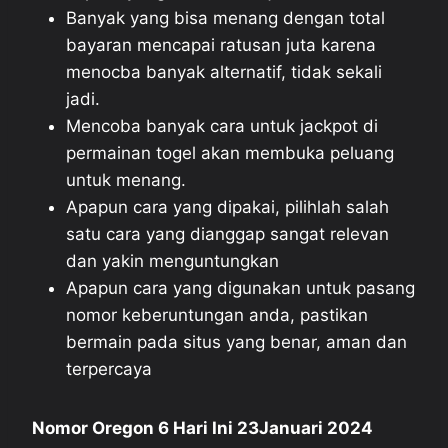
Banyak yang bisa menang dengan total
bayaran mencapai ratusan juta karena
menocba banyak alternatif, tidak sekali
jadi.
Mencoba banyak cara untuk jackpot di
permainan togel akan membuka peluang
untuk menang.
Apapun cara yang dipakai, pilihlah salah
satu cara yang dianggap sangat relevan
dan yakin menguntungkan
Apapun cara yang digunakan untuk pasang
nomor keberuntungan anda, pastikan
bermain pada situs yang benar, aman dan
terpercaya
Nomor Oregon 6 Hari Ini 23Januari 2024