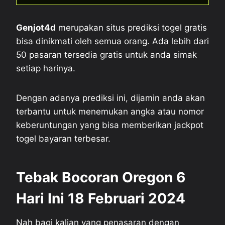
Genjot4d
merupakan situs prediksi togel gratis
bisa dinikmati oleh semua orang. Ada lebih dari
50 pasaran tersedia gratis untuk anda simak
setiap harinya.
Dengan adanya prediksi ini, dijamin anda akan
terbantu untuk menemukan angka atau nomor
keberuntungan yang bisa memberikan jackpot
togel bayaran terbesar.
Tebak Bocoran Oregon 6
Hari Ini
18 Februari 2024
Nah bagi kalian yang penasaran dengan