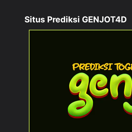
Situs Prediksi GENJOT4D