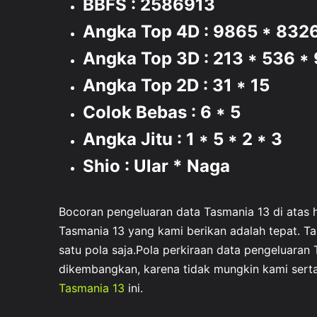
BBFS : 2586913
Angka Top 4D : 9865 * 832
Angka Top 3D : 213 * 536 *
Angka Top 2D :
31
*
15
Colok Bebas : 6 * 5
Angka Jitu : 1 * 5 * 2 * 3
Shio : Ular
* Naga
Bocoran pengeluaran data Tasmania 13 di atas 
Tasmania 13 yang kami berikan adalah tepat. 
satu pola saja.Pola perkiraan data pengeluaran
dikembangkan, karena tidak mungkin kami serta
Tasmania 13
ini.