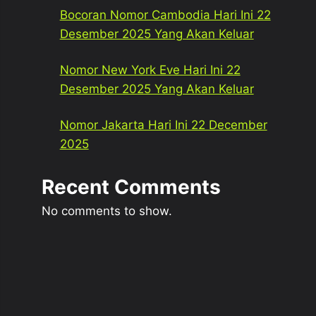
Bocoran Nomor Cambodia Hari Ini 22
Desember 2025 Yang Akan Keluar
Nomor New York Eve Hari Ini 22
Desember 2025 Yang Akan Keluar
Nomor Jakarta Hari Ini 22 December
2025
Recent Comments
No comments to show.