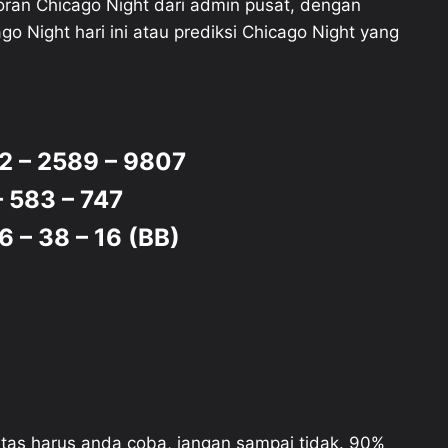
ran Chicago Night dari admin pusat, dengan
o Night hari ini atau prediksi Chicago Night yang
2 – 2589 – 9807
– 583 – 747
6 – 38 – 16
(BB)
atas harus anda coba, jangan sampai tidak. 90%