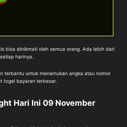
is bisa dinikmati oleh semua orang. Ada lebih dari
setiap harinya.
kan terbantu untuk menemukan angka atau nomor
 togel bayaran terbesar.
ght Hari Ini 09 November