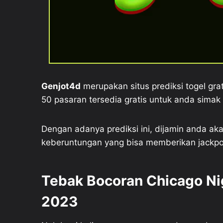
Genjot4d
merupakan situs prediksi togel grat
50 pasaran tersedia gratis untuk anda simak 
Dengan adanya prediksi ini, dijamin anda a
keberuntungan yang bisa memberikan jackpot
Tebak Bocoran Chicago Ni
2023