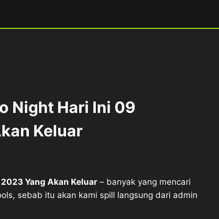
Night Hari Ini 09
kan Keluar
 2023 Yang Akan Keluar
– banyak yang mencari
ls, sebab itu akan kami spill langsung dari admin