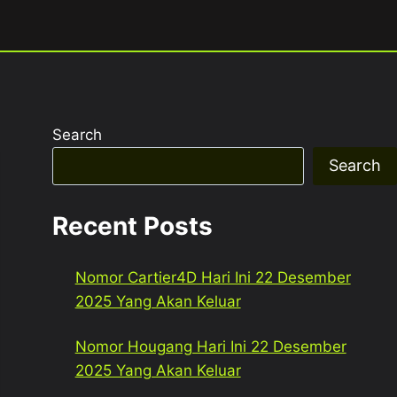
Search
Search
Recent Posts
Nomor Cartier4D Hari Ini 22 Desember
2025 Yang Akan Keluar
Nomor Hougang Hari Ini 22 Desember
2025 Yang Akan Keluar