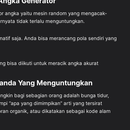
Angka Generator
or angka yaitu mesin random yang mengacak-
rnyata tidak terlalu menguntungkan.
rnatif saja. Anda bisa merancang pola sendiri yang
ng bisa diikuti untuk meracik angka akurat
Tanda Yang Menguntungkan
gkin bagi sebagian orang adalah bunga tidur,
pi “apa yang dimimpikan” arti yang tersirat
ran organik, atau dikatakan sebagai kode alam