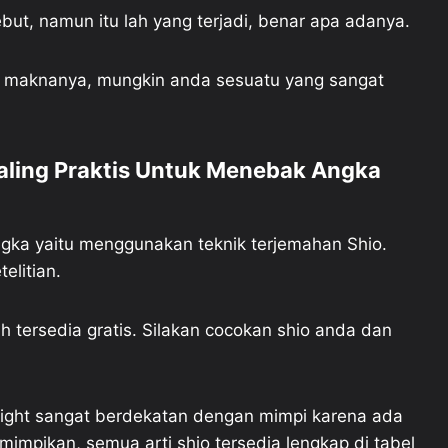
ut, namun itu lah yang terjadi, benar apa adanya.
i maknanya, mungkin anda sesuatu yang sangat
Paling Praktis Untuk Menebak Angka
ngka yaitu menggunakan teknik terjemahan Shio.
elitian.
h tersedia gratis. Silakan cocokan shio anda dan
Night sangat berdekatan dengan mimpi karena ada
mpikan, semua arti shio tersedia lengkap di tabel