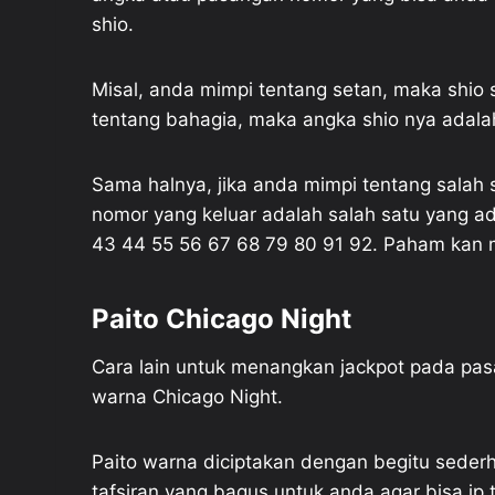
shio.
Misal, anda mimpi tentang setan, maka shio 
tentang bahagia, maka angka shio nya adala
Sama halnya, jika anda mimpi tentang salah
nomor yang keluar adalah salah satu yang ad
43 44 55 56 67 68 79 80 91 92. Paham kan
Paito Chicago Night
Cara lain untuk menangkan jackpot pada pasa
warna Chicago Night.
Paito warna diciptakan dengan begitu sede
tafsiran yang bagus untuk anda agar bisa jp t