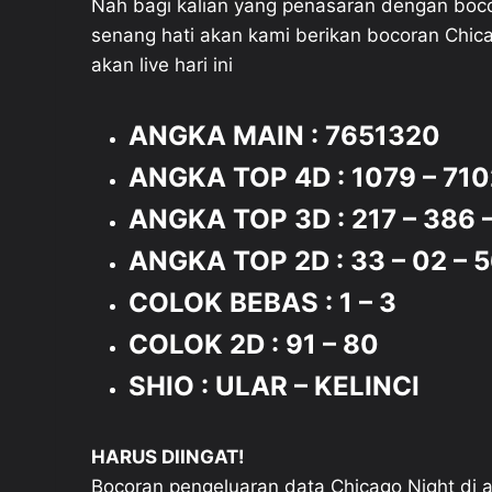
Nah bagi kalian yang penasaran dengan boco
senang hati akan kami berikan bocoran Chicag
akan live hari ini
ANGKA MAIN :
7651320
ANGKA TOP 4D :
1079 – 710
ANGKA TOP 3D :
217 – 386 
ANGKA TOP 2D :
33 – 02 – 5
COLOK BEBAS :
1 – 3
COLOK 2D :
91 – 80
SHIO :
ULAR – KELINCI
HARUS DIINGAT!
Bocoran pengeluaran data Chicago Night di 