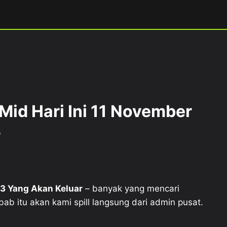
Mid Hari Ini 11 November
r
23 Yang Akan Keluar
– banyak yang mencari
sebab itu akan kami spill langsung dari admin pusat.