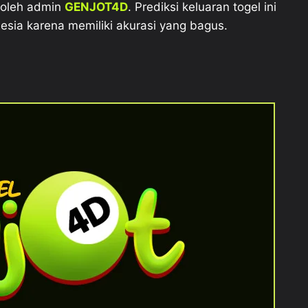
n oleh admin
GENJOT4D
. Prediksi keluaran togel ini
esia karena memiliki akurasi yang bagus.