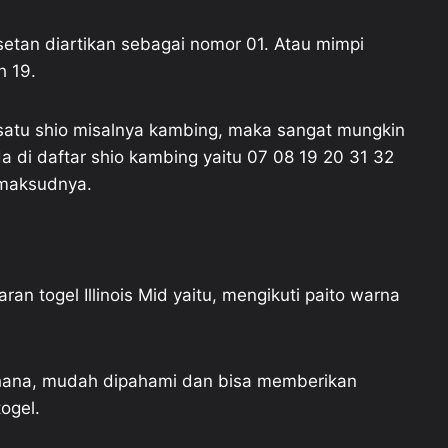
setan diartikan sebagai nomor 01. Atau mimpi
h 19.
 satu shio misalnya kambing, maka sangat mungkin
a di daftar shio kambing yaitu 07 08 19 20 31 32
 maksudnya.
an togel Illinois Mid yaitu, mengikuti paito warna
rhana, mudah dipahami dan bisa memberikan
ogel.