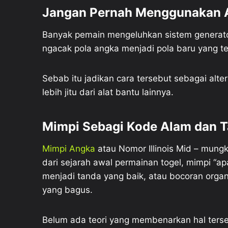
Jangan Pernah Menggunakan 
Banyak pemain mengeluhkan sistem generat
ngacak pola angka menjadi pola baru yang te
Sebab itu jadikan cara tersebut sebagai alte
lebih jitu dari alat bantu lainnya.
Mimpi Sebagi Kode Alam dan 
Mimpi Angka
atau Nomor Illinois Mid – mung
dari sejarah awal permainan togel, mimpi “ap
menjadi tanda yang baik, atau bocoran organ
yang bagus.
Belum ada teori yang membenarkan hal terseb