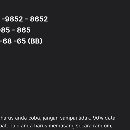
 -9852 – 8652
85 – 865
 -68 -65
(BB)
s harus anda coba, jangan sampai tidak. 90% data
 tepat. Tapi anda harus memasang secara random,