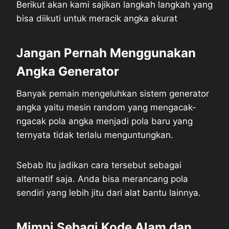
Berikut akan kami sajikan langkah langkah yang
bisa diikuti untuk meracik angka akurat
Jangan Pernah Menggunakan
Angka Generator
Banyak pemain mengeluhkan sistem generator
angka yaitu mesin random yang mengacak-
ngacak pola angka menjadi pola baru yang
ternyata tidak terlalu menguntungkan.
Sebab itu jadikan cara tersebut sebagai
alternatif saja. Anda bisa merancang pola
sendiri yang lebih jitu dari alat bantu lainnya.
Mimpi Sebagi Kode Alam dan