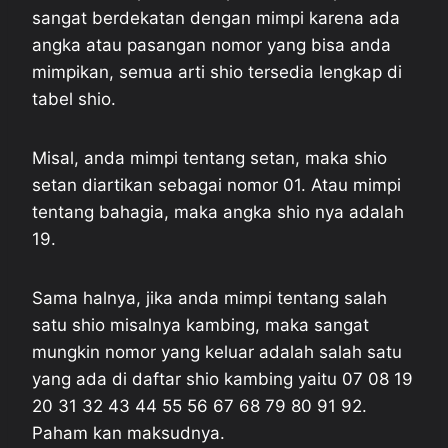
sangat berdekatan dengan mimpi karena ada
angka atau pasangan nomor yang bisa anda
mimpikan, semua arti shio tersedia lengkap di
tabel shio.
Misal, anda mimpi tentang setan, maka shio
setan diartikan sebagai nomor 01. Atau mimpi
tentang bahagia, maka angka shio nya adalah
19.
Sama halnya, jika anda mimpi tentang salah
satu shio misalnya kambing, maka sangat
mungkin nomor yang keluar adalah salah satu
yang ada di daftar shio kambing yaitu 07 08 19
20 31 32 43 44 55 56 67 68 79 80 91 92.
Paham kan maksudnya.