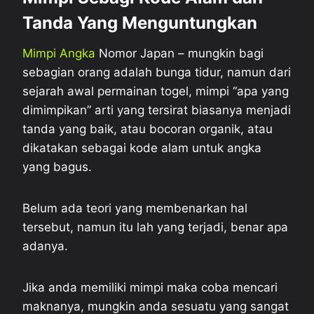
Tanda Yang Menguntungkan
Mimpi Angka
Nomor Japan – mungkin bagi
sebagian orang adalah bunga tidur, namun dari
sejarah awal permainan togel, mimpi “apa yang
dimimpikan” arti yang tersirat biasanya menjadi
tanda yang baik, atau bocoran organik, atau
dikatakan sebagai kode alam untuk angka
yang bagus.
Belum ada teori yang membenarkan hal
tersebut, namun itu lah yang terjadi, benar apa
adanya.
Jika anda memiliki mimpi maka coba mencari
maknanya, mungkin anda sesuatu yang sangat