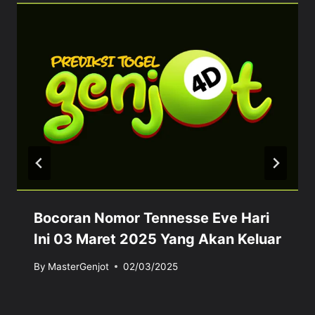
Bocoran Nomor Tennesse Eve Hari
Ini 03 Maret 2025 Yang Akan Keluar
By
MasterGenjot
02/03/2025