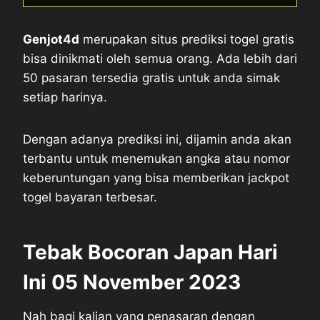
Genjot4d
merupakan situs prediksi togel gratis
bisa dinikmati oleh semua orang. Ada lebih dari
50 pasaran tersedia gratis untuk anda simak
setiap harinya.
Dengan adanya prediksi ini, dijamin anda akan
terbantu untuk menemukan angka atau nomor
keberuntungan yang bisa memberikan jackpot
togel bayaran terbesar.
Tebak Bocoran Japan Hari
Ini 05 November 2023
Nah bagi kalian yang penasaran dengan