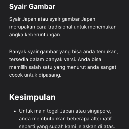
Syair Gambar
Syair Japan atau syair gambar Japan
merupakan cara tradisional untuk menemukan
angka keberuntungan.
Banyak syair gambar yang bisa anda temukan,
tersedia dalam banyak versi. Anda bisa
memilih salah satu yang menurut anda sangat
cocok untuk dipasang.
Kesimpulan
Untuk main togel Japan atau singapore,
anda membutuhkan beberapa alternatif
seperti yang sudah kami jelaskan di atas.