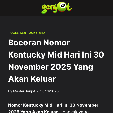
Skip
to
content
TOGEL KENTUCKY MID
Bocoran Nomor
Kentucky Mid Hari Ini 30
November 2025 Yang
Akan Keluar
By
MasterGenjot
30/11/2025
Nomor Kentucky Mid Hari Ini 30 November
2025 Yang Akan Keluar
– banyak yang