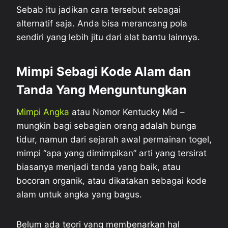
Sebab itu jadikan cara tersebut sebagai
alternatif saja. Anda bisa merancang pola
sendiri yang lebih jitu dari alat bantu lainnya.
Mimpi Sebagi Kode Alam dan
Tanda Yang Menguntungkan
Mimpi Angka
atau Nomor Kentucky Mid –
mungkin bagi sebagian orang adalah bunga
tidur, namun dari sejarah awal permainan togel,
mimpi “apa yang dimimpikan” arti yang tersirat
biasanya menjadi tanda yang baik, atau
bocoran organik, atau dikatakan sebagai kode
alam untuk angka yang bagus.
Belum ada teori yang membenarkan hal