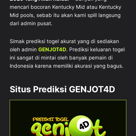
mencari bocoran Kentucky Mid atau Kentucky
Mid pools, sebab itu akan kami spill langsung
dari admin pusat.
Simak prediksi togel akurat yang di sediakan
oleh admin
GENJOT4D
. Prediksi keluaran togel
ini sangat di mintai oleh banyak pemain di
Indonesia karena memiliki akurasi yang bagus.
Situs Prediksi GENJOT4D