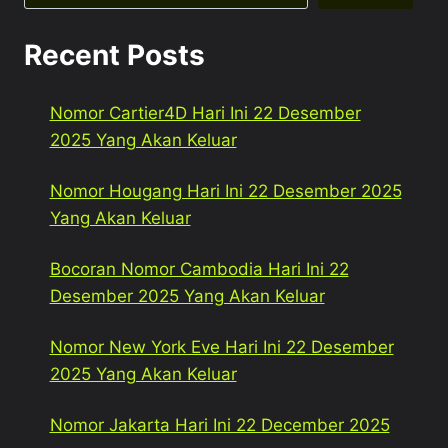
Recent Posts
Nomor Cartier4D Hari Ini 22 Desember
2025 Yang Akan Keluar
Nomor Hougang Hari Ini 22 Desember 2025
Yang Akan Keluar
Bocoran Nomor Cambodia Hari Ini 22
Desember 2025 Yang Akan Keluar
Nomor New York Eve Hari Ini 22 Desember
2025 Yang Akan Keluar
Nomor Jakarta Hari Ini 22 December 2025