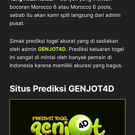
bocoran Morocco 6 atau Morocco 6 pools,
sebab itu akan kami spill langsung dari admin
pusat.
Simak prediksi togel akurat yang di sediakan
oleh admin
GENJOT4D
. Prediksi keluaran togel
ini sangat di mintai oleh banyak pemain di
Indonesia karena memiliki akurasi yang bagus.
Situs Prediksi GENJOT4D