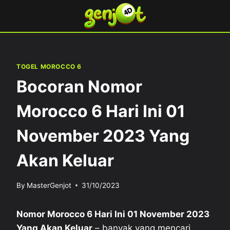
Skip
to
content
TOGEL MOROCCO 6
Bocoran Nomor
Morocco 6 Hari Ini 01
November 2023 Yang
Akan Keluar
By
MasterGenjot
31/10/2023
Nomor Morocco 6 Hari Ini 01 November 2023
Yang Akan Keluar
– banyak yang mencari