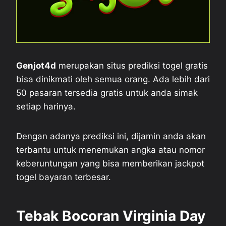
Genjot4d
merupakan situs prediksi togel gratis
bisa dinikmati oleh semua orang. Ada lebih dari
50 pasaran tersedia gratis untuk anda simak
setiap harinya.
Dengan adanya prediksi ini, dijamin anda akan
terbantu untuk menemukan angka atau nomor
keberuntungan yang bisa memberikan jackpot
togel bayaran terbesar.
Tebak Bocoran Virginia Day