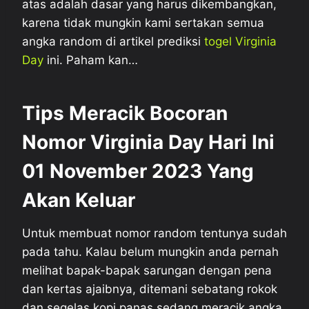
atas adalah dasar yang harus dikembangkan,
karena tidak mungkin kami sertakan semua
angka random di artikel prediksi
togel Virginia
Day
ini. Paham kan…
Tips Meracik Bocoran
Nomor Virginia Day Hari Ini
01 November 2023 Yang
Akan Keluar
Untuk membuat nomor random tentunya sudah
pada tahu. Kalau belum mungkin anda pernah
melihat bapak-bapak sarungan dengan pena
dan kertas ajaibnya, ditemani sebatang rokok
dan segelas kopi panas sedang meracik angka,