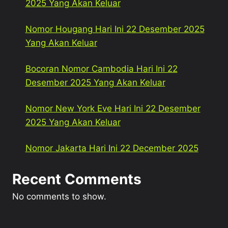
2025 Yang Akan Keluar
Nomor Hougang Hari Ini 22 Desember 2025
Yang Akan Keluar
Bocoran Nomor Cambodia Hari Ini 22
Desember 2025 Yang Akan Keluar
Nomor New York Eve Hari Ini 22 Desember
2025 Yang Akan Keluar
Nomor Jakarta Hari Ini 22 December 2025
Recent Comments
No comments to show.