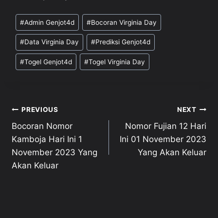
Post
#
Admin Genjot4d
#
Bocoran Virginia Day
Tags:
#
Data Virginia Day
#
Prediksi Genjot4d
#
Togel Genjot4d
#
Togel Virginia Day
Post
PREVIOUS
NEXT
Bocoran Nomor
Nomor Fujian 12 Hari
navigation
Kamboja Hari Ini 1
Ini 01 November 2023
November 2023 Yang
Yang Akan Keluar
Akan Keluar