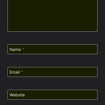
Name
*
Email
*
Website