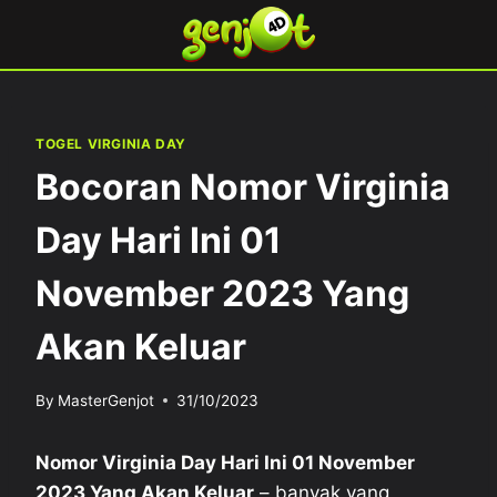
Skip
to
content
TOGEL VIRGINIA DAY
Bocoran Nomor Virginia
Day Hari Ini 01
November 2023 Yang
Akan Keluar
By
MasterGenjot
31/10/2023
Nomor Virginia Day Hari Ini 01 November
2023 Yang Akan Keluar
– banyak yang