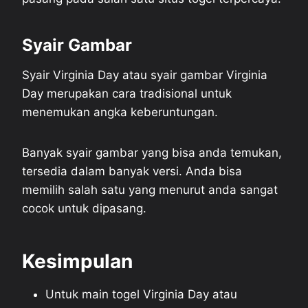
Syair Gambar
Syair Virginia Day atau syair gambar Virginia
Day merupakan cara tradisional untuk
menemukan angka keberuntungan.
Banyak syair gambar yang bisa anda temukan,
tersedia dalam banyak versi. Anda bisa
memilih salah satu yang menurut anda sangat
cocok untuk dipasang.
Kesimpulan
Untuk main togel Virginia Day atau