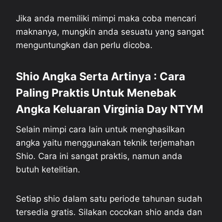
Jika anda memiliki mimpi maka coba mencari
maknanya, mungkin anda sesuatu yang sangat
menguntungkan dan perlu dicoba.
Shio Angka Serta Artinya : Cara
Paling Praktis Untuk Menebak
Angka Keluaran Virginia Day NTYM
Selain mimpi cara lain untuk menghasilkan
angka yaitu menggunakan teknik terjemahan
Shio. Cara ini sangat praktis, namun anda
butuh ketelitian.
Setiap shio dalam satu periode tahunan sudah
tersedia gratis. Silakan cocokan shio anda dan