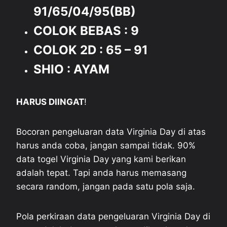
91
/
65
/
04
/95(BB)
COLOK BEBAS : 9
COLOK 2D : 65 –
91
SHIO : AYAM
HARUS DIINGAT
!
Bocoran pengeluaran data Virginia Day di atas
harus anda coba, jangan sampai tidak. 90%
data togel Virginia Day yang kami berikan
adalah tepat. Tapi anda harus memasang
secara random, jangan pada satu pola saja.
Pola perkiraan data pengeluaran Virginia Day di