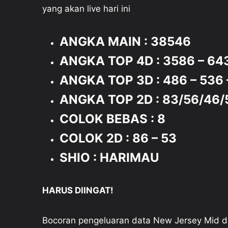
yang akan live hari ini
ANGKA MAIN : 38546
ANGKA TOP 4D : 3586 – 64
ANGKA TOP 3D : 486 – 536 
ANGKA TOP 2D : 83/56/46/
COLOK BEBAS : 8
COLOK 2D : 86 – 53
SHIO : HARIMAU
HARUS DIINGAT!
Bocoran pengeluaran data New Jersey Mid di