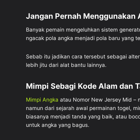
Jangan Pernah Menggunakan 
Banyak pemain mengeluhkan sistem generat
ngacak pola angka menjadi pola baru yang te
Sebab itu jadikan cara tersebut sebagai alte
lebih jitu dari alat bantu lainnya.
Mimpi Sebagi Kode Alam dan 
Mimpi Angka
atau Nomor New Jersey Mid – m
namun dari sejarah awal permainan togel, mim
biasanya menjadi tanda yang baik, atau boco
untuk angka yang bagus.