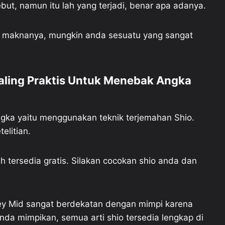
ut, namun itu lah yang terjadi, benar apa adanya.
i maknanya, mungkin anda sesuatu yang sangat
Paling Praktis Untuk Menebak Angka
ngka yaitu menggunakan teknik terjemahan Shio.
elitian.
h tersedia gratis. Silakan cocokan shio anda dan
ey Mid sangat berdekatan dengan mimpi karena
da mimpikan, semua arti shio tersedia lengkap di