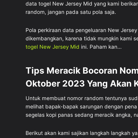
data togel New Jersey Mid yang kami berika
random, jangan pada satu pola saja.
Pola perkiraan data pengeluaran New Jersey 
dikembangkan, karena tidak mungkin kami se
togel New Jersey Mid
ini. Paham kan…
Tips Meracik Bocoran
Nomo
Oktober 2023 Yang Akan K
Untuk membuat nomor random tentunya suda
melihat bapak-bapak sarungan dengan pena d
segelas kopi panas sedang meracik angka, nah 
Berikut akan kami sajikan langkah langkah ya