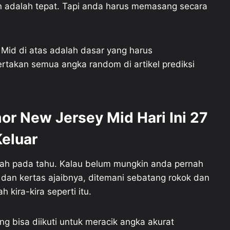
n adalah tepat. Tapi anda harus memasang secara
Mid di atas adalah dasar yang harus
rtakan semua angka random di artikel prediksi
r New Jersey Mid Hari Ini 27
eluar
h pada tahu. Kalau belum mungkin anda pernah
an kertas ajaibnya, ditemani sebatang rokok dan
kira-kira seperti itu.
ng bisa diikuti untuk meracik angka akurat