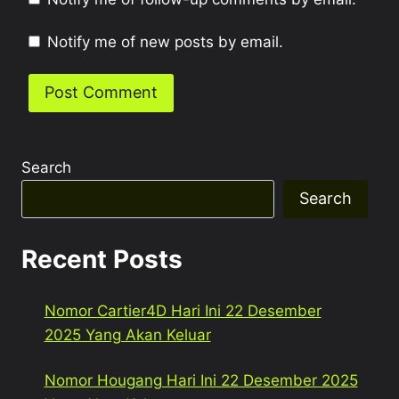
Notify me of new posts by email.
Search
Search
Recent Posts
Nomor Cartier4D Hari Ini 22 Desember
2025 Yang Akan Keluar
Nomor Hougang Hari Ini 22 Desember 2025