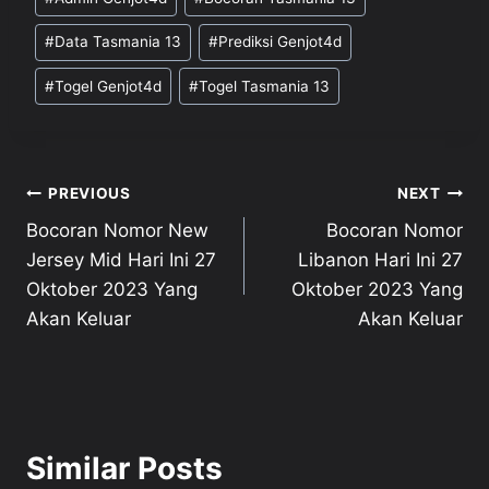
Tags:
#
Data Tasmania 13
#
Prediksi Genjot4d
#
Togel Genjot4d
#
Togel Tasmania 13
Post
PREVIOUS
NEXT
Bocoran Nomor New
Bocoran Nomor
navigation
Jersey Mid Hari Ini 27
Libanon Hari Ini 27
Oktober 2023 Yang
Oktober 2023 Yang
Akan Keluar
Akan Keluar
Similar Posts