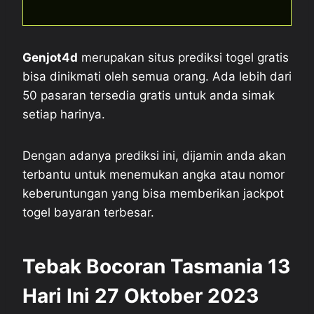
Genjot4d
merupakan situs prediksi togel gratis
bisa dinikmati oleh semua orang. Ada lebih dari
50 pasaran tersedia gratis untuk anda simak
setiap harinya.
Dengan adanya prediksi ini, dijamin anda akan
terbantu untuk menemukan angka atau nomor
keberuntungan yang bisa memberikan jackpot
togel bayaran terbesar.
Tebak Bocoran Tasmania 13
Hari Ini 27 Oktober 2023