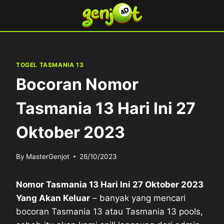
Skip
to
content
TOGEL TASMANIA 13
Bocoran Nomor
Tasmania 13 Hari Ini 27
Oktober 2023
By
MasterGenjot
26/10/2023
Nomor Tasmania 13 Hari Ini 27 Oktober 2023
Yang Akan Keluar
– banyak yang mencari
bocoran Tasmania 13 atau Tasmania 13 pools,