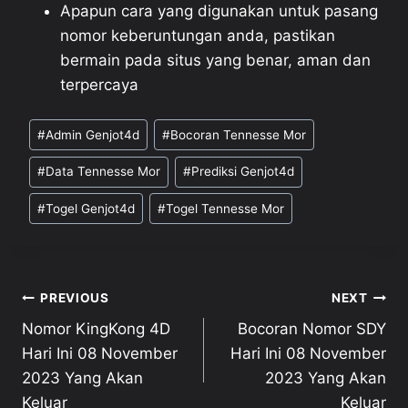
Apapun cara yang digunakan untuk pasang
nomor keberuntungan anda, pastikan
bermain pada situs yang benar, aman dan
terpercaya
Post
#
Admin Genjot4d
#
Bocoran Tennesse Mor
Tags:
#
Data Tennesse Mor
#
Prediksi Genjot4d
#
Togel Genjot4d
#
Togel Tennesse Mor
Post
PREVIOUS
NEXT
Nomor KingKong 4D
Bocoran Nomor SDY
navigation
Hari Ini 08 November
Hari Ini 08 November
2023 Yang Akan
2023 Yang Akan
Keluar
Keluar