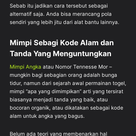
Sebab itu jadikan cara tersebut sebagai
alternatif saja. Anda bisa merancang pola
sendiri yang lebih jitu dari alat bantu lainnya.
Mimpi Sebagi Kode Alam dan
Tanda Yang Menguntungkan
Mimpi Angka
atau Nomor Tennesse Mor –
mungkin bagi sebagian orang adalah bunga
tidur, namun dari sejarah awal permainan togel,
mimpi “apa yang dimimpikan” arti yang tersirat
biasanya menjadi tanda yang baik, atau
bocoran organik, atau dikatakan sebagai kode
alam untuk angka yang bagus.
Belum ada teori yang membenarkan hal