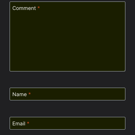
Comment
*
Name
*
Email
*