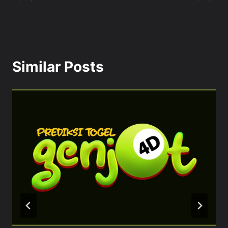
Similar Posts