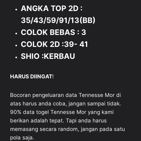
ANGKA TOP 2D :
35/43/59/91/13(BB)
COLOK BEBAS : 3
COLOK 2D :39- 41
SHIO :KERBAU
HARUS DIINGAT
!
Bocoran pengeluaran data Tennesse Mor di
atas harus anda coba, jangan sampai tidak.
90% data togel Tennesse Mor yang kami
berikan adalah tepat. Tapi anda harus
memasang secara random, jangan pada satu
pola saja.