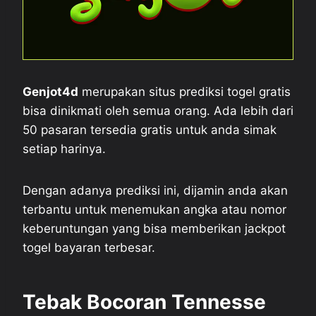
Genjot4d
merupakan situs prediksi togel gratis
bisa dinikmati oleh semua orang. Ada lebih dari
50 pasaran tersedia gratis untuk anda simak
setiap harinya.
Dengan adanya prediksi ini, dijamin anda akan
terbantu untuk menemukan angka atau nomor
keberuntungan yang bisa memberikan jackpot
togel bayaran terbesar.
Tebak Bocoran Tennesse