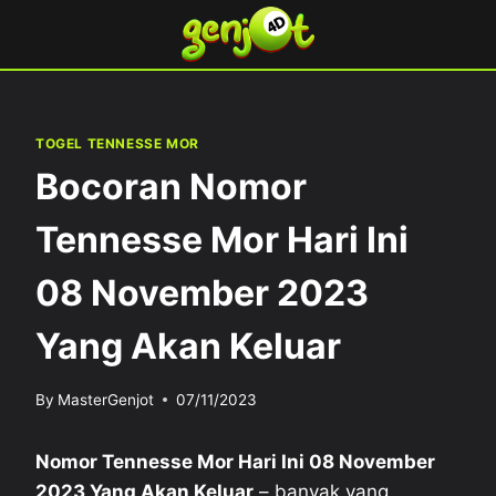
Skip
to
content
TOGEL TENNESSE MOR
Bocoran Nomor
Tennesse Mor Hari Ini
08 November 2023
Yang Akan Keluar
By
MasterGenjot
07/11/2023
Nomor Tennesse Mor Hari Ini 08 November
2023 Yang Akan Keluar
– banyak yang