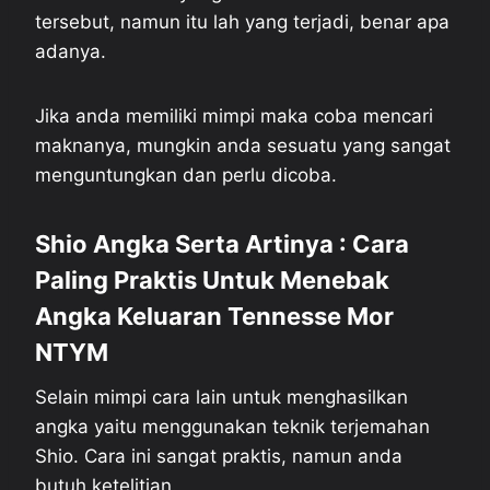
tersebut, namun itu lah yang terjadi, benar apa
adanya.
Jika anda memiliki mimpi maka coba mencari
maknanya, mungkin anda sesuatu yang sangat
menguntungkan dan perlu dicoba.
Shio Angka Serta Artinya : Cara
Paling Praktis Untuk Menebak
Angka Keluaran Tennesse Mor
NTYM
Selain mimpi cara lain untuk menghasilkan
angka yaitu menggunakan teknik terjemahan
Shio. Cara ini sangat praktis, namun anda
butuh ketelitian.