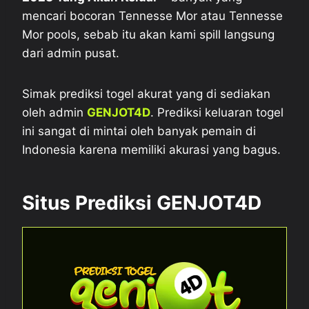
mencari bocoran Tennesse Mor atau Tennesse
Mor pools, sebab itu akan kami spill langsung
dari admin pusat.
Simak prediksi togel akurat yang di sediakan
oleh admin
GENJOT4D
. Prediksi keluaran togel
ini sangat di mintai oleh banyak pemain di
Indonesia karena memiliki akurasi yang bagus.
Situs Prediksi GENJOT4D