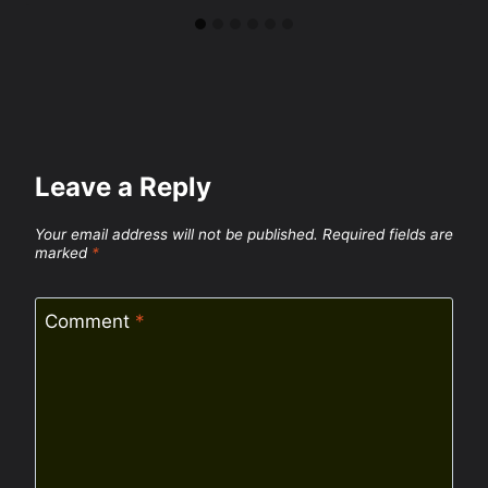
Leave a Reply
Your email address will not be published.
Required fields are
marked
*
Comment
*