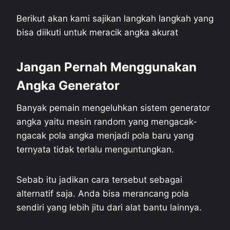
Berikut akan kami sajikan langkah langkah yang
bisa diikuti untuk meracik angka akurat
Jangan Pernah Menggunakan
Angka Generator
Banyak pemain mengeluhkan sistem generator
angka yaitu mesin random yang mengacak-
ngacak pola angka menjadi pola baru yang
ternyata tidak terlalu menguntungkan.
Sebab itu jadikan cara tersebut sebagai
alternatif saja. Anda bisa merancang pola
sendiri yang lebih jitu dari alat bantu lainnya.