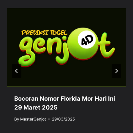
Bocoran Nomor Florida Mor Hari Ini
29 Maret 2025
By
MasterGenjot
29/03/2025