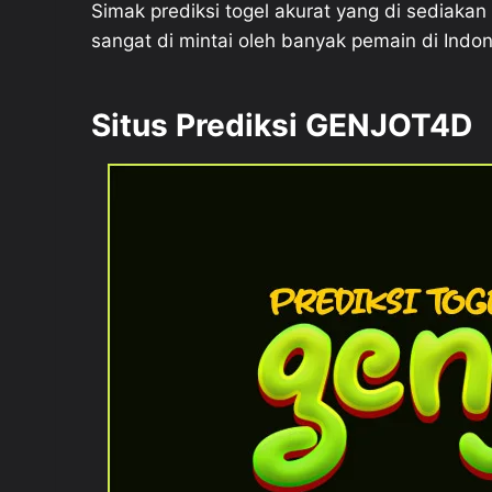
Simak prediksi togel akurat yang di sediaka
sangat di mintai oleh banyak pemain di Indon
Situs Prediksi GENJOT4D