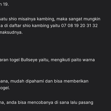
h 19.
 satu shio misalnya kambing, maka sangat mungkin
a di daftar shio kambing yaitu 07 08 19 20 31 32
 maksudnya.
ran togel Bullseye yaitu, mengikuti paito warna
rhana, mudah dipahami dan bisa memberikan
ogel.
na, anda bisa mencobanya di sana lalu pasang