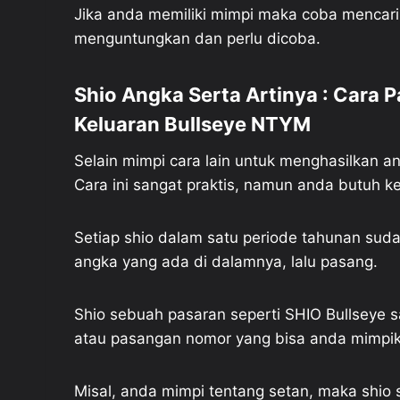
Jika anda memiliki mimpi maka coba mencar
menguntungkan dan perlu dicoba.
Shio Angka Serta Artinya : Cara 
Keluaran Bullseye NTYM
Selain mimpi cara lain untuk menghasilkan a
Cara ini sangat praktis, namun anda butuh ket
Setiap shio dalam satu periode tahunan suda
angka yang ada di dalamnya, lalu pasang.
Shio sebuah pasaran seperti SHIO Bullseye
atau pasangan nomor yang bisa anda mimpikan
Misal, anda mimpi tentang setan, maka shio 