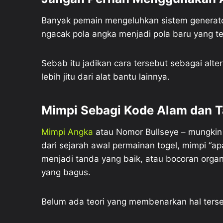
Banyak pemain mengeluhkan sistem generat
ngacak pola angka menjadi pola baru yang te
Sebab itu jadikan cara tersebut sebagai alte
lebih jitu dari alat bantu lainnya.
Mimpi Sebagi Kode Alam dan 
Mimpi Angka
atau Nomor Bullseye – mungkin 
dari sejarah awal permainan togel, mimpi “ap
menjadi tanda yang baik, atau bocoran organ
yang bagus.
Belum ada teori yang membenarkan hal terseb