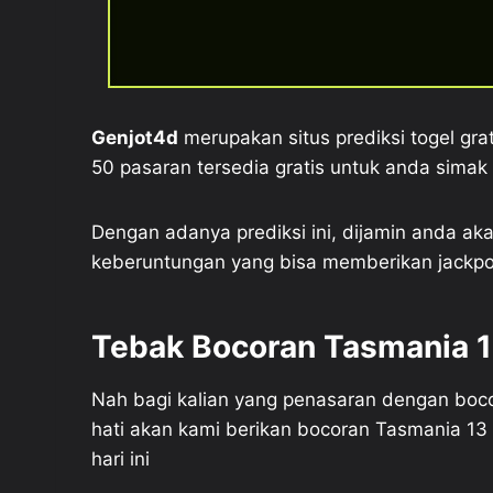
Genjot4d
merupakan situs prediksi togel grat
50 pasaran tersedia gratis untuk anda simak 
Dengan adanya prediksi ini, dijamin anda a
keberuntungan yang bisa memberikan jackpot
Tebak Bocoran Tasmania 1
Nah bagi kalian yang penasaran dengan boc
hati akan kami berikan bocoran Tasmania 13 h
hari ini