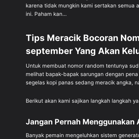
karena tidak mungkin kami sertakan semua a
ini. Paham kan…
Tips Meracik Bocoran
Nomo
september Yang Akan Kel
Untuk membuat nomor random tentunya suda
melihat bapak-bapak sarungan dengan pena d
segelas kopi panas sedang meracik angka, nah 
Berikut akan kami sajikan langkah langkah ya
Jangan Pernah Menggunakan 
Banyak pemain mengeluhkan sistem generat