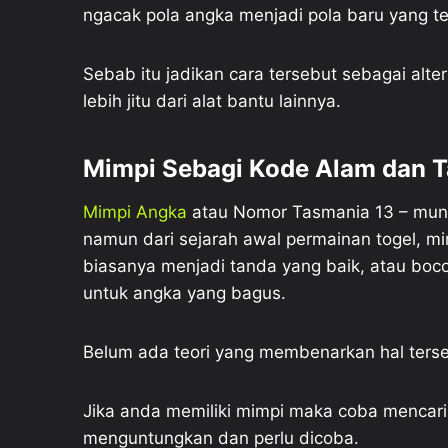
ngacak pola angka menjadi pola baru yang te
Sebab itu jadikan cara tersebut sebagai alte
lebih jitu dari alat bantu lainnya.
Mimpi Sebagi Kode Alam dan 
Mimpi Angka
atau Nomor Tasmania 13 – mungk
namun dari sejarah awal permainan togel, mim
biasanya menjadi tanda yang baik, atau boco
untuk angka yang bagus.
Belum ada teori yang membenarkan hal terseb
Jika anda memiliki mimpi maka coba mencar
menguntungkan dan perlu dicoba.