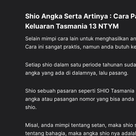
Shio Angka Serta Artinya : Cara 
Keluaran Tasmania 13 NTYM
Selain mimpi cara lain untuk menghasilkan a
Cara ini sangat praktis, namun anda butuh ket
Setiap shio dalam satu periode tahunan suda
angka yang ada di dalamnya, lalu pasang.
Shio sebuah pasaran seperti SHIO Tasmania
angka atau pasangan nomor yang bisa anda mi
shio.
Misal, anda mimpi tentang setan, maka shio 
tentang bahagia, maka angka shio nya adala