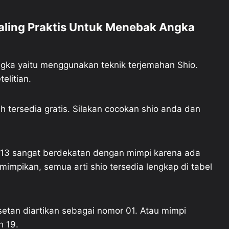
Paling Praktis Untuk Menebak Angka
ngka yaitu menggunakan teknik terjemahan Shio.
elitian.
h tersedia gratis. Silakan cocokan shio anda dan
 13 sangat berdekatan dengan mimpi karena ada
mpikan, semua arti shio tersedia lengkap di tabel
setan diartikan sebagai nomor 01. Atau mimpi
h 19.