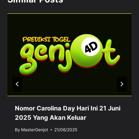
Nomor Carolina Day Hari Ini 21 Juni
2025 Yang Akan Keluar
By
MasterGenjot
21/06/2025