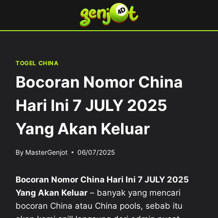
Skip
to
content
TOGEL CHINA
Bocoran Nomor China
Hari Ini 7 JULY 2025
Yang Akan Keluar
By
MasterGenjot
06/07/2025
Bocoran Nomor China Hari Ini 7 JULY 2025
Yang Akan Keluar
– banyak yang mencari
bocoran China atau China pools, sebab itu