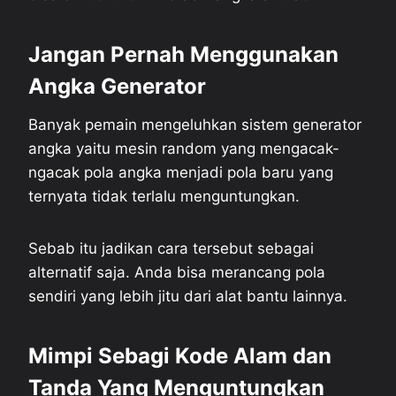
Jangan Pernah Menggunakan
Angka Generator
Banyak pemain mengeluhkan sistem generator
angka yaitu mesin random yang mengacak-
ngacak pola angka menjadi pola baru yang
ternyata tidak terlalu menguntungkan.
Sebab itu jadikan cara tersebut sebagai
alternatif saja. Anda bisa merancang pola
sendiri yang lebih jitu dari alat bantu lainnya.
Mimpi Sebagi Kode Alam dan
Tanda Yang Menguntungkan