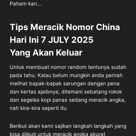
Paham kan…
Tips Meracik
Nomor China
Hari Ini 7 JULY 2025
Yang Akan Keluar
Untuk membuat nomor random tentunya sudah
pada tahu. Kalau belum mungkin anda pernah
melihat bapak-bapak sarungan dengan pena
dan kertas ajaibnya, ditemani sebatang rokok
dan segelas kopi panas sedang meracik angka,
nah kira-kira seperti itu.
Berikut akan kami sajikan langkah langkah yang
bisa diikuti untuk meracik angka akurat