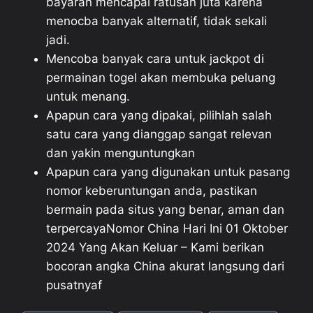
bayaran mencapai ratusan juta karena
menocba banyak alternatif, tidak sekali
jadi.
Mencoba banyak cara untuk jackpot di
permainan togel akan membuka peluang
untuk menang.
Apapun cara yang dipakai, pilihlah salah
satu cara yang dianggap sangat relevan
dan yakin menguntungkan
Apapun cara yang digunakan untuk pasang
nomor keberuntungan anda, pastikan
bermain pada situs yang benar, aman dan
terpercayaNomor China Hari Ini 01 Oktober
2024 Yang Akan Keluar – Kami berikan
bocoran angka China akurat langsung dari
pusatnyaf