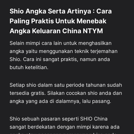
Shio Angka Serta Artinya : Cara
Paling Praktis Untuk Menebak
Angka Keluaran China NTYM
Selain mimpi cara lain untuk menghasilkan
angka yaitu menggunakan teknik terjemahan
Shio. Cara ini sangat praktis, namun anda
butuh ketelitian.
Setiap shio dalam satu periode tahunan sudah
tersedia gratis. Silakan cocokan shio anda dan
angka yang ada di dalamnya, lalu pasang.
Shio sebuah pasaran seperti SHIO China
sangat berdekatan dengan mimpi karena ada